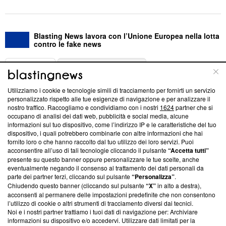
Blasting News lavora con l’Unione Europea nella lotta
contro le fake news
ABOUT
LINEA EDITORIALE
Utilizziamo i cookie e tecnologie simili di tracciamento per fornirti un servizio
Questa sezione offre informazioni trasparenti su Blasting
personalizzato rispetto alle tue esigenze di navigazione e per analizzare il
nostro traffico. Raccogliamo e condividiamo con i nostri
1624
partner che si
News, sui nostri processi editoriali e su come ci impegniamo a
occupano di analisi dei dati web, pubblicità e social media, alcune
creare news di qualità. Inoltre, afferma la nostra aderenza a
informazioni sul tuo dispositivo, come l’indirizzo IP e le caratteristiche del tuo
‘Trust Project - News with Integrity’
Blasting News non è
dispositivo, i quali potrebbero combinarle con altre informazioni che hai
ancora membro del programma, ma ha richiesto di farne
fornito loro o che hanno raccolto dal tuo utilizzo dei loro servizi. Puoi
parte; Trust Project non ha ancora effettuato una verifica di
acconsentire all’uso di tali tecnologie cliccando il pulsante
“Accetta tutti”
conformità agli standard.
presente su questo banner oppure personalizzare le tue scelte, anche
eventualmente negando il consenso al trattamento dei dati personali da
parte dei partner terzi, cliccando sul pulsante
“Personalizza”
.
Su di noi
Chiudendo questo banner (cliccando sul pulsante
“X”
in alto a destra),
acconsenti al permanere delle impostazioni predefinite che non consentono
Team editoriale
l’utilizzo di cookie o altri strumenti di tracciamento diversi dai tecnici.
Noi e i nostri partner trattiamo i tuoi dati di navigazione per: Archiviare
Corporate
informazioni su dispositivo e/o accedervi. Utilizzare dati limitati per la