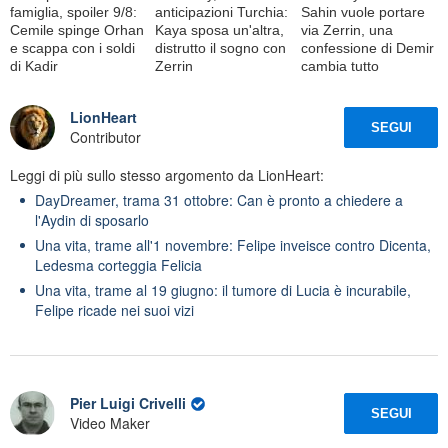
famiglia, spoiler 9/8:
anticipazioni Turchia:
Sahin vuole portare
Cemile spinge Orhan
Kaya sposa un'altra,
via Zerrin, una
e scappa con i soldi
distrutto il sogno con
confessione di Demir
di Kadir
Zerrin
cambia tutto
LionHeart
SEGUI
Contributor
Leggi di più sullo stesso argomento da LionHeart:
DayDreamer, trama 31 ottobre: Can è pronto a chiedere a
l'Aydin di sposarlo
Una vita, trame all'1 novembre: Felipe inveisce contro Dicenta,
Ledesma corteggia Felicia
Una vita, trame al 19 giugno: il tumore di Lucia è incurabile,
Felipe ricade nei suoi vizi
Pier Luigi Crivelli
SEGUI
Video Maker