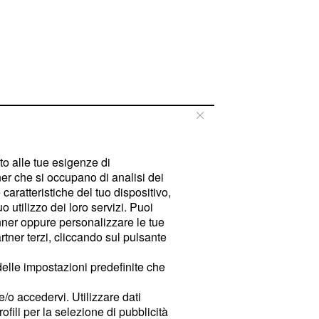
tto alle tue esigenze di
er che si occupano di analisi dei
caratteristiche del tuo dispositivo,
 utilizzo dei loro servizi. Puoi
ner oppure personalizzare le tue
tner terzi, cliccando sul pulsante
delle impostazioni predefinite che
e/o accedervi. Utilizzare dati
rofili per la selezione di pubblicità