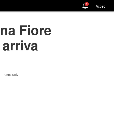
2
Accedi
ina Fiore
 arriva