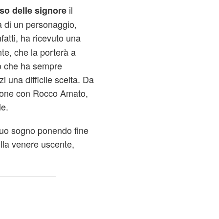
il
iso delle signore
na di un personaggio,
nfatti, ha ricevuto una
te, che la porterà a
ro che ha sempre
 una difficile scelta. Da
azione con Rocco Amato,
le.
 suo sogno ponendo fine
della venere uscente,