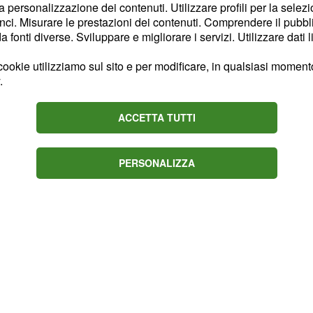
 preparando a salutare
la personalizzazione dei contenuti. Utilizzare profili per la selez
ci. Misurare le prestazioni dei contenuti. Comprendere il pubblic
erato maggiore sgomento
fonti diverse. Sviluppare e migliorare i servizi. Utilizzare dati l
. L'aspirante
na Fiore
ookie utilizziamo sul sito e per modificare, in qualsiasi momento,
e la testa a Rocco. Il
.
ha fatto di tutto pur di
nel momento in cui era
ACCETTA TUTTI
ivato un colpo di scena:
llontanerà la ragazza da
PERSONALIZZA