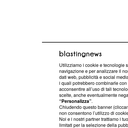
Utilizziamo i cookie e tecnologie s
navigazione e per analizzare il no
dati web, pubblicità e social media,
A sostituire la giovane, infatti, arriv
i quali potrebbero combinarle con a
dall'attrice Arianna Montefiori.
acconsentire all’uso di tali tecnol
scelte, anche eventualmente negand
“Personalizza”
.
Marina Fiore accetta 
Chiudendo questo banner (clicca
lavoro a Roma e lasci
non consentono l’utilizzo di cookie 
Noi e i nostri partner trattiamo i t
I colpi di scena non mancheranno all
limitati per la selezione della pubb