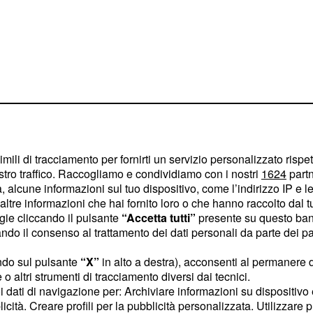
imili di tracciamento per fornirti un servizio personalizzato rispe
stro traffico. Raccogliamo e condividiamo con i nostri
1624
partn
 alcune informazioni sul tuo dispositivo, come l’indirizzo IP e le 
erà
interpretata
Laura,
ltre informazioni che hai fornito loro o che hanno raccolto dal tuo
ogie cliccando il pulsante
“Accetta tutti”
presente su questo ban
o il consenso al trattamento dei dati personali da parte dei par
la proposta di
ndo sul pulsante
“X”
in alto a destra), acconsenti al permanere 
a la soap
o altri strumenti di tracciamento diversi dai tecnici.
uoi dati di navigazione per: Archiviare informazioni su dispositivo 
'interno de Il Paradiso
licità. Creare profili per la pubblicità personalizzata. Utilizzare p