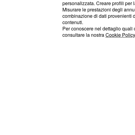
delle signore. La soap opera si sta
personalizzata. Creare profili per 
Misurare le prestazioni degli annun
una tra le protagoniste che ha gen
combinazione di dati provenienti da 
nelle ultime settimane, ovvero
Mari
contenuti.
Per conoscere nel dettaglio quali c
attrice è stata in grado di far perder
consultare la nostra
Cookie Policy
magazziniere si è invaghito di lei ed 
attirare la sua attenzione. Proprio 
riuscito nel suo intento, però, è arr
un'importante proposta lavorativa a
Milano.