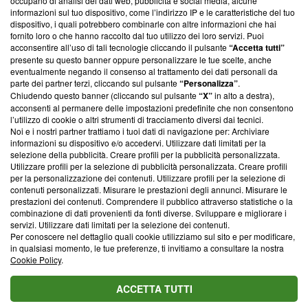
occupano di analisi dei dati web, pubblicità e social media, alcune
creare news di qualità. Inoltre, afferma la nostra aderenza a
informazioni sul tuo dispositivo, come l’indirizzo IP e le caratteristiche del tuo
‘Trust Project - News with Integrity’
Blasting News non è
dispositivo, i quali potrebbero combinarle con altre informazioni che hai
ancora membro del programma, ma ha richiesto di farne
fornito loro o che hanno raccolto dal tuo utilizzo dei loro servizi. Puoi
parte; Trust Project non ha ancora effettuato una verifica di
acconsentire all’uso di tali tecnologie cliccando il pulsante
“Accetta tutti”
conformità agli standard.
presente su questo banner oppure personalizzare le tue scelte, anche
eventualmente negando il consenso al trattamento dei dati personali da
parte dei partner terzi, cliccando sul pulsante
“Personalizza”
.
Su di noi
Chiudendo questo banner (cliccando sul pulsante
“X”
in alto a destra),
acconsenti al permanere delle impostazioni predefinite che non consentono
Team editoriale
l’utilizzo di cookie o altri strumenti di tracciamento diversi dai tecnici.
Noi e i nostri partner trattiamo i tuoi dati di navigazione per: Archiviare
Corporate
informazioni su dispositivo e/o accedervi. Utilizzare dati limitati per la
selezione della pubblicità. Creare profili per la pubblicità personalizzata.
Redazione
Utilizzare profili per la selezione di pubblicità personalizzata. Creare profili
per la personalizzazione dei contenuti. Utilizzare profili per la selezione di
Informativa Privacy
contenuti personalizzati. Misurare le prestazioni degli annunci. Misurare le
prestazioni dei contenuti. Comprendere il pubblico attraverso statistiche o la
Cookie Policy
combinazione di dati provenienti da fonti diverse. Sviluppare e migliorare i
servizi. Utilizzare dati limitati per la selezione dei contenuti.
Blasting SA, IDI CHE-247.845.224, Via Carlo Frasca, 3 - 6900
Per conoscere nel dettaglio quali cookie utilizziamo sul sito e per modificare,
Lugano (Svizzera) Tel:
+39 0690258937
in qualsiasi momento, le tue preferenze, ti invitiamo a consultare la nostra
Cookie Policy
.
© 2026 Blasting News
ACCETTA TUTTI