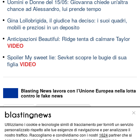
Uomini e Donne del 15/05: Giovanna chiede un'altra
chance ad Alessandro, lui prende tempo
Gina Lollobrigida, il giudice ha deciso: i suoi quadri,
mobili e preziosi in un deposito
Anticipazioni Beautiful: Ridge tenta di calmare Taylor
VIDEO
Spoiler My sweet lie: Sevket scopre le bugie di sua
figlia
VIDEO
Blasting News lavora con l’Unione Europea nella lotta
contro le fake news
ABOUT
LINEA EDITORIALE
Utilizziamo i cookie e tecnologie simili di tracciamento per fornirti un servizio
Questa sezione offre informazioni trasparenti su Blasting
personalizzato rispetto alle tue esigenze di navigazione e per analizzare il
nostro traffico. Raccogliamo e condividiamo con i nostri
1624
partner che si
News, sui nostri processi editoriali e su come ci impegniamo a