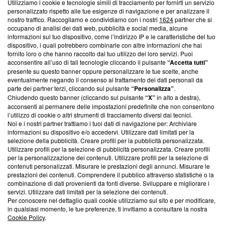
Utilizziamo i cookie e tecnologie simili di tracciamento per fornirti un servizio
Questa sezione offre informazioni trasparenti su Blasting
personalizzato rispetto alle tue esigenze di navigazione e per analizzare il
nostro traffico. Raccogliamo e condividiamo con i nostri
1624
partner che si
News, sui nostri processi editoriali e su come ci impegniamo a
occupano di analisi dei dati web, pubblicità e social media, alcune
creare news di qualità. Inoltre, afferma la nostra aderenza a
informazioni sul tuo dispositivo, come l’indirizzo IP e le caratteristiche del tuo
‘Trust Project - News with Integrity’
Blasting News non è
dispositivo, i quali potrebbero combinarle con altre informazioni che hai
ancora membro del programma, ma ha richiesto di farne
fornito loro o che hanno raccolto dal tuo utilizzo dei loro servizi. Puoi
parte; Trust Project non ha ancora effettuato una verifica di
acconsentire all’uso di tali tecnologie cliccando il pulsante
“Accetta tutti”
conformità agli standard.
presente su questo banner oppure personalizzare le tue scelte, anche
eventualmente negando il consenso al trattamento dei dati personali da
parte dei partner terzi, cliccando sul pulsante
“Personalizza”
.
Su di noi
Chiudendo questo banner (cliccando sul pulsante
“X”
in alto a destra),
acconsenti al permanere delle impostazioni predefinite che non consentono
Team editoriale
l’utilizzo di cookie o altri strumenti di tracciamento diversi dai tecnici.
Noi e i nostri partner trattiamo i tuoi dati di navigazione per: Archiviare
Corporate
informazioni su dispositivo e/o accedervi. Utilizzare dati limitati per la
selezione della pubblicità. Creare profili per la pubblicità personalizzata.
Redazione
Utilizzare profili per la selezione di pubblicità personalizzata. Creare profili
per la personalizzazione dei contenuti. Utilizzare profili per la selezione di
Informativa Privacy
contenuti personalizzati. Misurare le prestazioni degli annunci. Misurare le
prestazioni dei contenuti. Comprendere il pubblico attraverso statistiche o la
Cookie Policy
combinazione di dati provenienti da fonti diverse. Sviluppare e migliorare i
servizi. Utilizzare dati limitati per la selezione dei contenuti.
Blasting SA, IDI CHE-247.845.224, Via Carlo Frasca, 3 - 6900
Per conoscere nel dettaglio quali cookie utilizziamo sul sito e per modificare,
Lugano (Svizzera) Tel:
+39 0690258937
in qualsiasi momento, le tue preferenze, ti invitiamo a consultare la nostra
Cookie Policy
.
© 2026 Blasting News