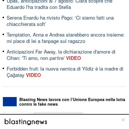
Upas, anticipazioni al 7 agosto: Clara scopre che
Eduardo l'ha tradita con Stella
Serena Enardu ha rivisto Pago: ‘Ci siamo fatti una
chiacchierata soft’
Temptation, Anna e Andrea starebbero ancora insieme:
mi piace di lei a fanpage sul ragazzo
Anticipazioni Far Away, la dichiarazione d'amore di
Cihan: 'Ti amo, non partire'
VIDEO
Forbidden fruit: la nuova nemica di Yildiz è la madre di
Çağatay
VIDEO
Blasting News lavora con l’Unione Europea nella lotta
contro le fake news
ABOUT
LINEA EDITORIALE