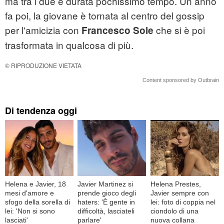
ma tra i due è durata pochissimo tempo. Un anno
fa poi, la giovane è tornata al centro del gossip
per l'amicizia con
che si è poi
Francesco
Sole
trasformata in qualcosa di più.
© RIPRODUZIONE VIETATA
Content sponsored by Outbrain
Di tendenza oggi
Helena e Javier, 18
Javier Martinez si
Helena Prestes,
mesi d'amore e
prende gioco degli
Javier sempre con
sfogo della sorella di
haters: 'È gente in
lei: foto di coppia nel
lei: 'Non si sono
difficoltà, lasciateli
ciondolo di una
lasciati'
parlare'
nuova collana