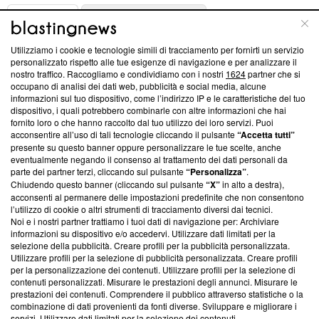
ABOUT
LINEA EDITORIALE
Utilizziamo i cookie e tecnologie simili di tracciamento per fornirti un servizio
Questa sezione offre informazioni trasparenti su Blasting
personalizzato rispetto alle tue esigenze di navigazione e per analizzare il
nostro traffico. Raccogliamo e condividiamo con i nostri
1624
partner che si
News, sui nostri processi editoriali e su come ci impegniamo a
occupano di analisi dei dati web, pubblicità e social media, alcune
creare news di qualità. Inoltre, afferma la nostra aderenza a
informazioni sul tuo dispositivo, come l’indirizzo IP e le caratteristiche del tuo
‘Trust Project - News with Integrity’
Blasting News non è
dispositivo, i quali potrebbero combinarle con altre informazioni che hai
ancora membro del programma, ma ha richiesto di farne
fornito loro o che hanno raccolto dal tuo utilizzo dei loro servizi. Puoi
parte; Trust Project non ha ancora effettuato una verifica di
acconsentire all’uso di tali tecnologie cliccando il pulsante
“Accetta tutti”
conformità agli standard.
presente su questo banner oppure personalizzare le tue scelte, anche
eventualmente negando il consenso al trattamento dei dati personali da
parte dei partner terzi, cliccando sul pulsante
“Personalizza”
.
Su di noi
Chiudendo questo banner (cliccando sul pulsante
“X”
in alto a destra),
acconsenti al permanere delle impostazioni predefinite che non consentono
Team editoriale
l’utilizzo di cookie o altri strumenti di tracciamento diversi dai tecnici.
Noi e i nostri partner trattiamo i tuoi dati di navigazione per: Archiviare
Corporate
informazioni su dispositivo e/o accedervi. Utilizzare dati limitati per la
selezione della pubblicità. Creare profili per la pubblicità personalizzata.
Redazione
Utilizzare profili per la selezione di pubblicità personalizzata. Creare profili
per la personalizzazione dei contenuti. Utilizzare profili per la selezione di
Informativa Privacy
contenuti personalizzati. Misurare le prestazioni degli annunci. Misurare le
prestazioni dei contenuti. Comprendere il pubblico attraverso statistiche o la
Cookie Policy
combinazione di dati provenienti da fonti diverse. Sviluppare e migliorare i
servizi. Utilizzare dati limitati per la selezione dei contenuti.