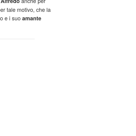
o
anche per
Alfredo
er tale motivo, che la
to e i suo
amante