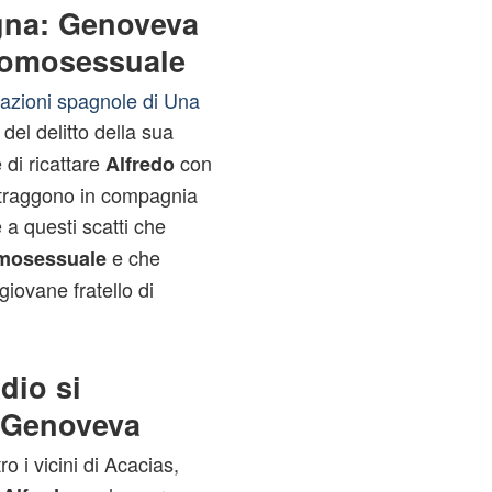
agna: Genoveva
 omosessuale
pazioni spagnole di Una
el delitto della sua
 di ricattare
con
Alfredo
ritraggono in compagnia
a questi scatti che
e che
osessuale
giovane fratello di
dio si
i Genoveva
o i vicini di Acacias,