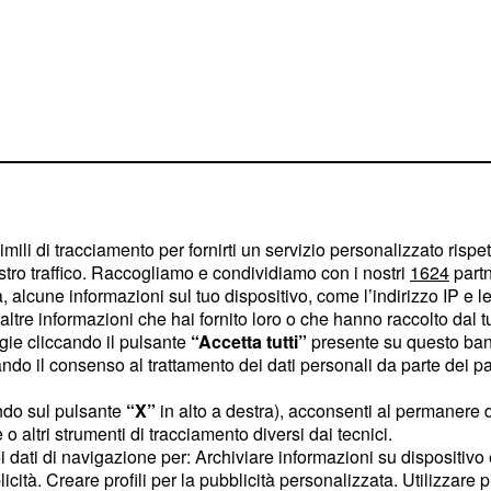
i: Alfredo e
 dei vicini
imili di tracciamento per fornirti un servizio personalizzato rispe
stro traffico. Raccogliamo e condividiamo con i nostri
1624
partn
sospeso
i fan di Una vita
 alcune informazioni sul tuo dispositivo, come l’indirizzo IP e le 
 dove i coniugi
Bryce
ltre informazioni che hai fornito loro o che hanno raccolto dal tuo
ogie cliccando il pulsante
“Accetta tutti”
presente su questo ban
ndetta contro gli abitanti
o il consenso al trattamento dei dati personali da parte dei par
o a causa della truffa del
e, farà cadere in trappola
ndo sul pulsante
“X”
in alto a destra), acconsenti al permanere 
o altri strumenti di tracciamento diversi dai tecnici.
do all'aria il suo
uoi dati di navigazione per: Archiviare informazioni su dispositivo 
ersino ad accusarlo di
licità. Creare profili per la pubblicità personalizzata. Utilizzare p