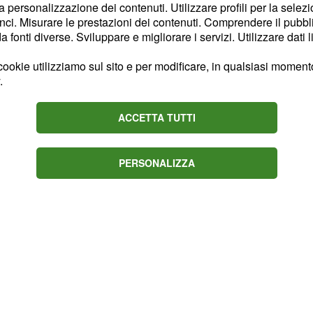
dei loschi piani di
la personalizzazione dei contenuti. Utilizzare profili per la selez
ci. Misurare le prestazioni dei contenuti. Comprendere il pubblic
rire in un incidente,
fonti diverse. Sviluppare e migliorare i servizi. Utilizzare dati l
ino dei coniugi.
ookie utilizziamo sul sito e per modificare, in qualsiasi momento,
.
ACCETTA TUTTI
PERSONALIZZA