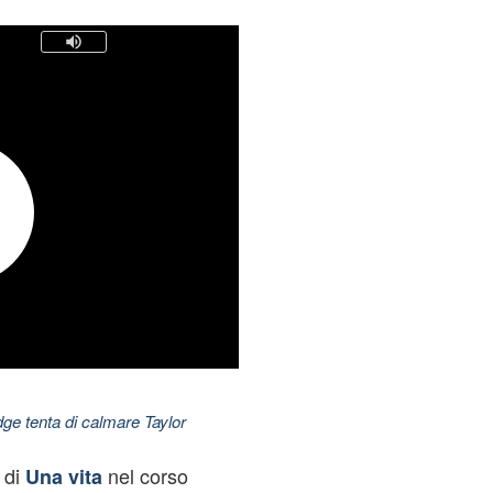
dge tenta di calmare Taylor
 di
nel corso
Una vita