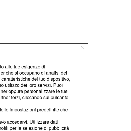
tto alle tue esigenze di
er che si occupano di analisi dei
caratteristiche del tuo dispositivo,
 utilizzo dei loro servizi. Puoi
ner oppure personalizzare le tue
tner terzi, cliccando sul pulsante
delle impostazioni predefinite che
e/o accedervi. Utilizzare dati
rofili per la selezione di pubblicità