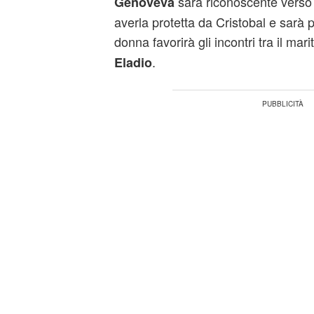
sarà riconoscente vers
Genoveva
averla protetta da Cristobal e sarà p
donna favorirà gli incontri tra il mari
.
Eladio