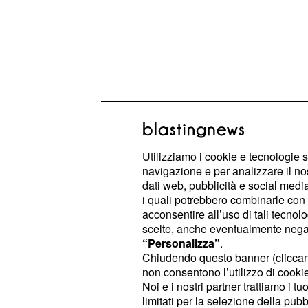
Una vita, anticipazion
Genoveva si vendicano
Utilizziamo i cookie e tecnologie s
navigazione e per analizzare il no
Nuovi intrighi terranno con il fiato 
dati web, pubblicità e social media,
nel corso delle prossime settimane,
i quali potrebbero combinarle con a
acconsentire all’uso di tali tecnol
riusciranno a portare a termine la ve
scelte, anche eventualmente negand
del quartiere, riducendoli sul lastric
“Personalizza”
.
Banco americano.
inoltr
Genoveva
Chiudendo questo banner (clicca
non consentono l’utilizzo di cookie 
anche Liberto, seducendolo e mandan
Noi e i nostri partner trattiamo i t
matrimonio con Rosina, arrivando p
limitati per la selezione della pubb