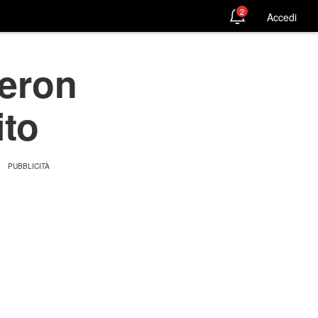
2
Accedi
meron
ito