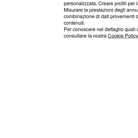
violenza. Anche Ramon sarà vittima 
personalizzata. Creare profili per 
Misurare le prestazioni degli annun
Alfredo e Genoveva e rischierà di mo
combinazione di dati provenienti da 
dietro al quale pare esserci lo zamp
contenuti.
Per conoscere nel dettaglio quali c
consultare la nostra
Cookie Policy