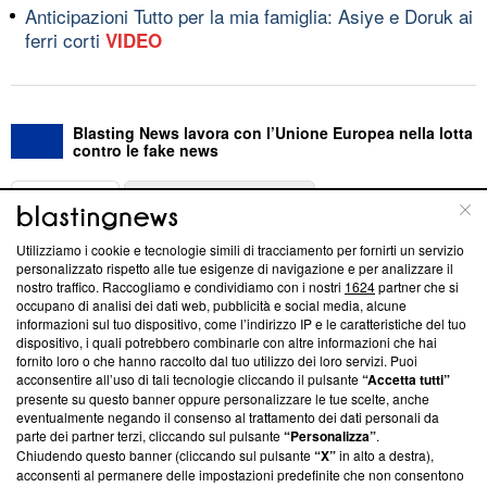
Anticipazioni Tutto per la mia famiglia: Asiye e Doruk ai
ferri corti
VIDEO
Blasting News lavora con l’Unione Europea nella lotta
contro le fake news
ABOUT
LINEA EDITORIALE
Utilizziamo i cookie e tecnologie simili di tracciamento per fornirti un servizio
Questa sezione offre informazioni trasparenti su Blasting
personalizzato rispetto alle tue esigenze di navigazione e per analizzare il
nostro traffico. Raccogliamo e condividiamo con i nostri
1624
partner che si
News, sui nostri processi editoriali e su come ci impegniamo a
occupano di analisi dei dati web, pubblicità e social media, alcune
creare news di qualità. Inoltre, afferma la nostra aderenza a
informazioni sul tuo dispositivo, come l’indirizzo IP e le caratteristiche del tuo
‘Trust Project - News with Integrity’
Blasting News non è
dispositivo, i quali potrebbero combinarle con altre informazioni che hai
ancora membro del programma, ma ha richiesto di farne
fornito loro o che hanno raccolto dal tuo utilizzo dei loro servizi. Puoi
parte; Trust Project non ha ancora effettuato una verifica di
acconsentire all’uso di tali tecnologie cliccando il pulsante
“Accetta tutti”
conformità agli standard.
presente su questo banner oppure personalizzare le tue scelte, anche
eventualmente negando il consenso al trattamento dei dati personali da
parte dei partner terzi, cliccando sul pulsante
“Personalizza”
.
Su di noi
Chiudendo questo banner (cliccando sul pulsante
“X”
in alto a destra),
acconsenti al permanere delle impostazioni predefinite che non consentono
Team editoriale