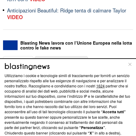
Anticipazioni Beautiful: Ridge tenta di calmare Taylor
VIDEO
Blasting News lavora con l’Unione Europea nella lotta
contro le fake news
ABOUT
LINEA EDITORIALE
Utilizziamo i cookie e tecnologie simili di tracciamento per fornirti un servizio
Questa sezione offre informazioni trasparenti su Blasting
personalizzato rispetto alle tue esigenze di navigazione e per analizzare il
nostro traffico. Raccogliamo e condividiamo con i nostri
1624
partner che si
News, sui nostri processi editoriali e su come ci impegniamo a
occupano di analisi dei dati web, pubblicità e social media, alcune
creare news di qualità. Inoltre, afferma la nostra aderenza a
informazioni sul tuo dispositivo, come l’indirizzo IP e le caratteristiche del tuo
‘Trust Project - News with Integrity’
Blasting News non è
dispositivo, i quali potrebbero combinarle con altre informazioni che hai
ancora membro del programma, ma ha richiesto di farne
fornito loro o che hanno raccolto dal tuo utilizzo dei loro servizi. Puoi
parte; Trust Project non ha ancora effettuato una verifica di
acconsentire all’uso di tali tecnologie cliccando il pulsante
“Accetta tutti”
conformità agli standard.
presente su questo banner oppure personalizzare le tue scelte, anche
eventualmente negando il consenso al trattamento dei dati personali da
parte dei partner terzi, cliccando sul pulsante
“Personalizza”
.
Su di noi
Chiudendo questo banner (cliccando sul pulsante
“X”
in alto a destra),