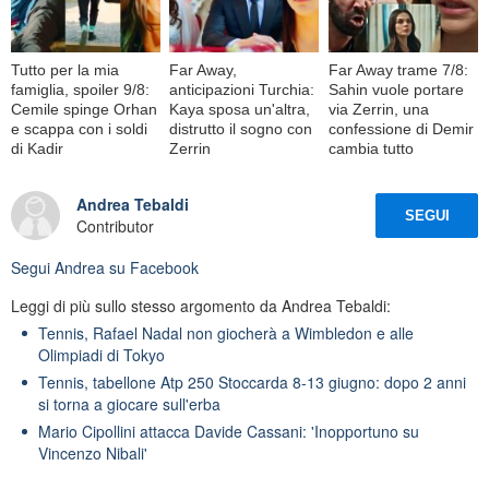
Tutto per la mia
Far Away,
Far Away trame 7/8:
famiglia, spoiler 9/8:
anticipazioni Turchia:
Sahin vuole portare
Cemile spinge Orhan
Kaya sposa un'altra,
via Zerrin, una
e scappa con i soldi
distrutto il sogno con
confessione di Demir
di Kadir
Zerrin
cambia tutto
Andrea Tebaldi
SEGUI
Contributor
Segui
Andrea
su Facebook
Leggi di più sullo stesso argomento da Andrea Tebaldi:
Tennis, Rafael Nadal non giocherà a Wimbledon e alle
Olimpiadi di Tokyo
Tennis, tabellone Atp 250 Stoccarda 8-13 giugno: dopo 2 anni
si torna a giocare sull'erba
Mario Cipollini attacca Davide Cassani: 'Inopportuno su
Vincenzo Nibali'