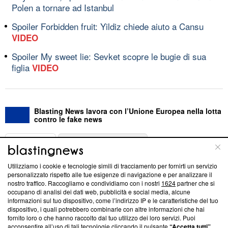
Polen a tornare ad Istanbul
Spoiler Forbidden fruit: Yildiz chiede aiuto a Cansu
VIDEO
Spoiler My sweet lie: Sevket scopre le bugie di sua
figlia
VIDEO
Blasting News lavora con l’Unione Europea nella lotta
contro le fake news
ABOUT
LINEA EDITORIALE
Utilizziamo i cookie e tecnologie simili di tracciamento per fornirti un servizio
Questa sezione offre informazioni trasparenti su Blasting
personalizzato rispetto alle tue esigenze di navigazione e per analizzare il
nostro traffico. Raccogliamo e condividiamo con i nostri
1624
partner che si
News, sui nostri processi editoriali e su come ci impegniamo a
occupano di analisi dei dati web, pubblicità e social media, alcune
creare news di qualità. Inoltre, afferma la nostra aderenza a
informazioni sul tuo dispositivo, come l’indirizzo IP e le caratteristiche del tuo
‘Trust Project - News with Integrity’
Blasting News non è
dispositivo, i quali potrebbero combinarle con altre informazioni che hai
ancora membro del programma, ma ha richiesto di farne
fornito loro o che hanno raccolto dal tuo utilizzo dei loro servizi. Puoi
parte; Trust Project non ha ancora effettuato una verifica di
acconsentire all’uso di tali tecnologie cliccando il pulsante
“Accetta tutti”