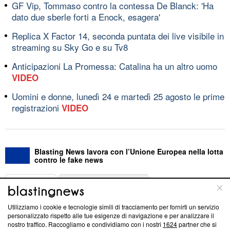
GF Vip, Tommaso contro la contessa De Blanck: 'Ha
dato due sberle forti a Enock, esagera'
Replica X Factor 14, seconda puntata dei live visibile in
streaming su Sky Go e su Tv8
Anticipazioni La Promessa: Catalina ha un altro uomo
VIDEO
Uomini e donne, lunedì 24 e martedì 25 agosto le prime
registrazioni
VIDEO
Blasting News lavora con l’Unione Europea nella lotta
contro le fake news
ABOUT
LINEA EDITORIALE
Utilizziamo i cookie e tecnologie simili di tracciamento per fornirti un servizio
Questa sezione offre informazioni trasparenti su Blasting
personalizzato rispetto alle tue esigenze di navigazione e per analizzare il
nostro traffico. Raccogliamo e condividiamo con i nostri
1624
partner che si
News, sui nostri processi editoriali e su come ci impegniamo a