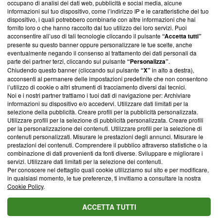
occupano di analisi dei dati web, pubblicità e social media, alcune
creare news di qualità. Inoltre, afferma la nostra aderenza a
informazioni sul tuo dispositivo, come l’indirizzo IP e le caratteristiche del tuo
‘Trust Project - News with Integrity’
Blasting News non è
dispositivo, i quali potrebbero combinarle con altre informazioni che hai
ancora membro del programma, ma ha richiesto di farne
fornito loro o che hanno raccolto dal tuo utilizzo dei loro servizi. Puoi
parte; Trust Project non ha ancora effettuato una verifica di
acconsentire all’uso di tali tecnologie cliccando il pulsante
“Accetta tutti”
conformità agli standard.
presente su questo banner oppure personalizzare le tue scelte, anche
eventualmente negando il consenso al trattamento dei dati personali da
parte dei partner terzi, cliccando sul pulsante
“Personalizza”
.
Su di noi
Chiudendo questo banner (cliccando sul pulsante
“X”
in alto a destra),
acconsenti al permanere delle impostazioni predefinite che non consentono
Team editoriale
l’utilizzo di cookie o altri strumenti di tracciamento diversi dai tecnici.
Noi e i nostri partner trattiamo i tuoi dati di navigazione per: Archiviare
Corporate
informazioni su dispositivo e/o accedervi. Utilizzare dati limitati per la
selezione della pubblicità. Creare profili per la pubblicità personalizzata.
Redazione
Utilizzare profili per la selezione di pubblicità personalizzata. Creare profili
per la personalizzazione dei contenuti. Utilizzare profili per la selezione di
Informativa Privacy
contenuti personalizzati. Misurare le prestazioni degli annunci. Misurare le
prestazioni dei contenuti. Comprendere il pubblico attraverso statistiche o la
Cookie Policy
combinazione di dati provenienti da fonti diverse. Sviluppare e migliorare i
servizi. Utilizzare dati limitati per la selezione dei contenuti.
Blasting SA, IDI CHE-247.845.224, Via Carlo Frasca, 3 - 6900
Per conoscere nel dettaglio quali cookie utilizziamo sul sito e per modificare,
Lugano (Svizzera) Tel:
+39 0690258937
in qualsiasi momento, le tue preferenze, ti invitiamo a consultare la nostra
Cookie Policy
.
© 2026 Blasting News
ACCETTA TUTTI