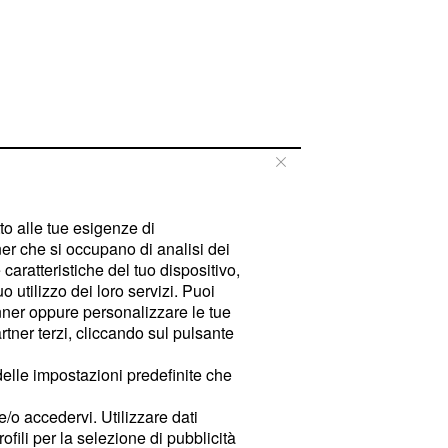
tto alle tue esigenze di
er che si occupano di analisi dei
caratteristiche del tuo dispositivo,
 utilizzo dei loro servizi. Puoi
ner oppure personalizzare le tue
tner terzi, cliccando sul pulsante
delle impostazioni predefinite che
e/o accedervi. Utilizzare dati
rofili per la selezione di pubblicità