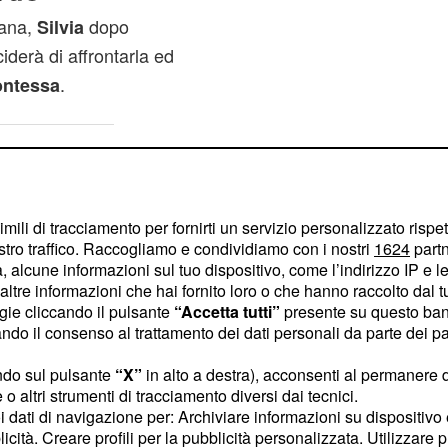
mana,
dopo
Silvia
iderà di affrontarla ed
.
ntessa
imili di tracciamento per fornirti un servizio personalizzato rispe
stro traffico. Raccogliamo e condividiamo con i nostri
1624
partn
 alcune informazioni sul tuo dispositivo, come l’indirizzo IP e le 
ltre informazioni che hai fornito loro o che hanno raccolto dal tuo
ogie cliccando il pulsante
“Accetta tutti”
presente su questo ban
o il consenso al trattamento dei dati personali da parte dei par
ndo sul pulsante
“X”
in alto a destra), acconsenti al permanere 
o altri strumenti di tracciamento diversi dai tecnici.
uoi dati di navigazione per: Archiviare informazioni su dispositivo 
licità. Creare profili per la pubblicità personalizzata. Utilizzare p