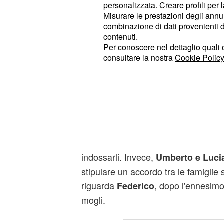
personalizzata. Creare profili per 
Misurare le prestazioni degli annun
Nel frattempo,
sarà finalme
Luciano
combinazione di dati provenienti da 
nuovo appartamento ed ora potrà pe
contenuti.
futuro insieme a
. Intanto, a
Celia
Il
Per conoscere nel dettaglio quali c
consultare la nostra
Cookie Policy
preparativi in vista dell'evento con l
tornerà al suo ruolo di fotog
Vittorio
Poco dopo,
confesserà a
Marcello
non ha preso bene la sua 
Salvatore
. Nel frattempo, a Il
Bologna
Parad
pantaloni dalla sartoria e poi convi
indossarli. Invece,
Umberto e Luci
stipulare un accordo tra le famiglie
riguarda
, dopo l'ennesimo 
Federico
mogli.