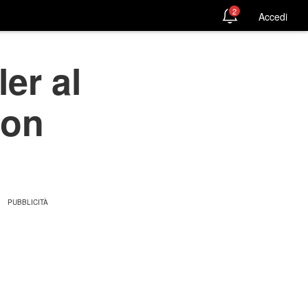
2
Accedi
ler al
con