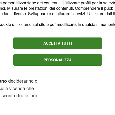
la personalizzazione dei contenuti. Utilizzare profili per la selez
ci. Misurare le prestazioni dei contenuti. Comprendere il pubblic
nte entrato nel suo
fonti diverse. Sviluppare e migliorare i servizi. Utilizzare dati l
nsare a costruire un
continuano i
 Paradiso
ookie utilizziamo sul sito e per modificare, in qualsiasi momento,
.
a
e
Yermolayeva
rafo pubblicitario.
ACCETTA TUTTI
d
che
Armando
decisione di partire per
PERSONALIZZA
prenderà dei
iso
Irene
ncerà le Veneri ad
decideranno di
ano
 sulla vicenda che
scontro tra le loro