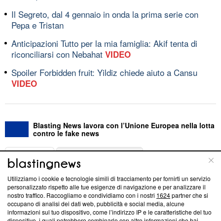
Il Segreto, dal 4 gennaio in onda la prima serie con
Pepa e Tristan
Anticipazioni Tutto per la mia famiglia: Akif tenta di
riconciliarsi con Nebahat
VIDEO
Spoiler Forbidden fruit: Yildiz chiede aiuto a Cansu
VIDEO
Blasting News lavora con l’Unione Europea nella lotta
contro le fake news
ABOUT
LINEA EDITORIALE
Utilizziamo i cookie e tecnologie simili di tracciamento per fornirti un servizio
Questa sezione offre informazioni trasparenti su Blasting
personalizzato rispetto alle tue esigenze di navigazione e per analizzare il
nostro traffico. Raccogliamo e condividiamo con i nostri
1624
partner che si
News, sui nostri processi editoriali e su come ci impegniamo a
occupano di analisi dei dati web, pubblicità e social media, alcune
creare news di qualità. Inoltre, afferma la nostra aderenza a
informazioni sul tuo dispositivo, come l’indirizzo IP e le caratteristiche del tuo
‘Trust Project - News with Integrity’
Blasting News non è
dispositivo, i quali potrebbero combinarle con altre informazioni che hai