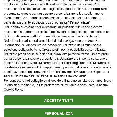
ancora membro del programma, ma ha richiesto di farne
fornito loro o che hanno raccolto dal tuo utilizzo dei loro servizi. Puoi
parte; Trust Project non ha ancora effettuato una verifica di
acconsentire all’uso di tali tecnologie cliccando il pulsante
“Accetta tutti”
conformità agli standard.
presente su questo banner oppure personalizzare le tue scelte, anche
eventualmente negando il consenso al trattamento dei dati personali da
parte dei partner terzi, cliccando sul pulsante
“Personalizza”
.
Su di noi
Chiudendo questo banner (cliccando sul pulsante
“X”
in alto a destra),
acconsenti al permanere delle impostazioni predefinite che non consentono
Team editoriale
l’utilizzo di cookie o altri strumenti di tracciamento diversi dai tecnici.
Noi e i nostri partner trattiamo i tuoi dati di navigazione per: Archiviare
Corporate
informazioni su dispositivo e/o accedervi. Utilizzare dati limitati per la
selezione della pubblicità. Creare profili per la pubblicità personalizzata.
Redazione
Utilizzare profili per la selezione di pubblicità personalizzata. Creare profili
per la personalizzazione dei contenuti. Utilizzare profili per la selezione di
Informativa Privacy
contenuti personalizzati. Misurare le prestazioni degli annunci. Misurare le
prestazioni dei contenuti. Comprendere il pubblico attraverso statistiche o la
Cookie Policy
combinazione di dati provenienti da fonti diverse. Sviluppare e migliorare i
servizi. Utilizzare dati limitati per la selezione dei contenuti.
Blasting SA, IDI CHE-247.845.224, Via Carlo Frasca, 3 - 6900
Per conoscere nel dettaglio quali cookie utilizziamo sul sito e per modificare,
Lugano (Svizzera) Tel:
+39 0690258937
in qualsiasi momento, le tue preferenze, ti invitiamo a consultare la nostra
Cookie Policy
.
© 2026 Blasting News
ACCETTA TUTTI
PERSONALIZZA