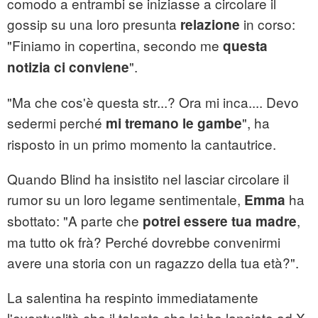
comodo a entrambi se iniziasse a circolare il
gossip su una loro presunta
in corso:
relazione
"Finiamo in copertina, secondo me
questa
".
notizia ci conviene
"Ma che cos'è questa str...? Ora mi inca.... Devo
sedermi perché
", ha
mi tremano le gambe
risposto in un primo momento la cantautrice.
Quando Blind ha insistito nel lasciar circolare il
rumor su un loro legame sentimentale,
ha
Emma
sbottato: "A parte che
,
potrei essere tua madre
ma tutto ok frà? Perché dovrebbe convenirmi
avere una storia con un ragazzo della tua età?".
La salentina ha respinto immediatamente
l'eventualità che il talento che lei ha lanciato ad X