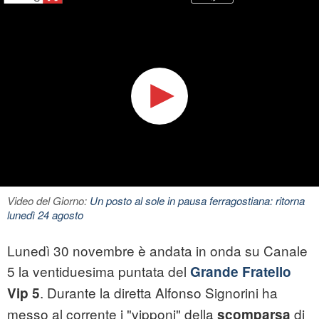
Video del Giorno:
Un posto al sole in pausa ferragostiana: ritorna
lunedì 24 agosto
Lunedì 30 novembre è andata in onda su Canale
5 la ventiduesima puntata del
Grande Fratello
. Durante la diretta Alfonso Signorini ha
Vip 5
messo al corrente i "vipponi" della
di
scomparsa