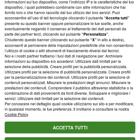
informazioni sul tuo dispositivo, come l’indirizzo IP e le caratteristiche del tuo
‘Trust Project - News with Integrity’
Blasting News non è
dispositivo, i quali potrebbero combinarle con altre informazioni che hai
ancora membro del programma, ma ha richiesto di farne
fornito loro o che hanno raccolto dal tuo utilizzo dei loro servizi. Puoi
parte; Trust Project non ha ancora effettuato una verifica di
acconsentire all’uso di tali tecnologie cliccando il pulsante
“Accetta tutti”
conformità agli standard.
presente su questo banner oppure personalizzare le tue scelte, anche
eventualmente negando il consenso al trattamento dei dati personali da
parte dei partner terzi, cliccando sul pulsante
“Personalizza”
.
Su di noi
Chiudendo questo banner (cliccando sul pulsante
“X”
in alto a destra),
acconsenti al permanere delle impostazioni predefinite che non consentono
Team editoriale
l’utilizzo di cookie o altri strumenti di tracciamento diversi dai tecnici.
Noi e i nostri partner trattiamo i tuoi dati di navigazione per: Archiviare
Corporate
informazioni su dispositivo e/o accedervi. Utilizzare dati limitati per la
selezione della pubblicità. Creare profili per la pubblicità personalizzata.
Redazione
Utilizzare profili per la selezione di pubblicità personalizzata. Creare profili
per la personalizzazione dei contenuti. Utilizzare profili per la selezione di
Informativa Privacy
contenuti personalizzati. Misurare le prestazioni degli annunci. Misurare le
prestazioni dei contenuti. Comprendere il pubblico attraverso statistiche o la
Cookie Policy
combinazione di dati provenienti da fonti diverse. Sviluppare e migliorare i
servizi. Utilizzare dati limitati per la selezione dei contenuti.
Blasting SA, IDI CHE-247.845.224, Via Carlo Frasca, 3 - 6900
Per conoscere nel dettaglio quali cookie utilizziamo sul sito e per modificare,
Lugano (Svizzera) Tel:
+39 0690258937
in qualsiasi momento, le tue preferenze, ti invitiamo a consultare la nostra
Cookie Policy
.
© 2026 Blasting News
ACCETTA TUTTI