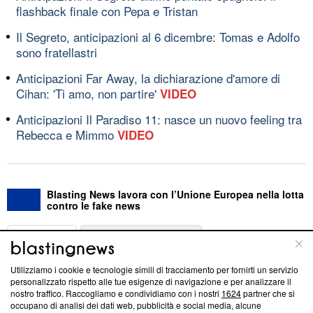
flashback finale con Pepa e Tristan
Il Segreto, anticipazioni al 6 dicembre: Tomas e Adolfo
sono fratellastri
Anticipazioni Far Away, la dichiarazione d'amore di
Cihan: 'Ti amo, non partire'
VIDEO
Anticipazioni Il Paradiso 11: nasce un nuovo feeling tra
Rebecca e Mimmo
VIDEO
Blasting News lavora con l’Unione Europea nella lotta
contro le fake news
ABOUT
LINEA EDITORIALE
Utilizziamo i cookie e tecnologie simili di tracciamento per fornirti un servizio
Questa sezione offre informazioni trasparenti su Blasting
personalizzato rispetto alle tue esigenze di navigazione e per analizzare il
nostro traffico. Raccogliamo e condividiamo con i nostri
1624
partner che si
News, sui nostri processi editoriali e su come ci impegniamo a
occupano di analisi dei dati web, pubblicità e social media, alcune
creare news di qualità. Inoltre, afferma la nostra aderenza a