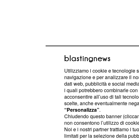
Don Ignacio rischierà l
Utilizziamo i cookie e tecnologie s
navigazione e per analizzare il no
anticipazioni spagnol
dati web, pubblicità e social media,
i quali potrebbero combinarle con a
Nel dettaglio, un vero e proprio atte
acconsentire all’uso di tali tecnol
completamente la fabbrica d'acciaio
scelte, anche eventualmente negand
dall'imprenditore. La bomba scoppie
“Personalizza”
.
Chiudendo questo banner (clicca
un primo momento sembrava essere 
non consentono l’utilizzo di cookie 
tutti i lavoratori stavano lavorando s
Noi e i nostri partner trattiamo i t
ad un certo punto si sentirà la forti
limitati per la selezione della pubb