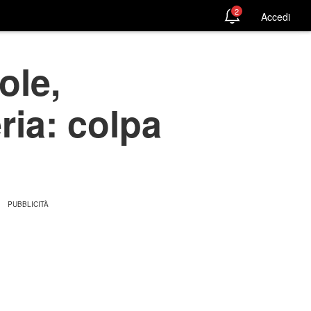
2
Accedi
ole,
ria: colpa