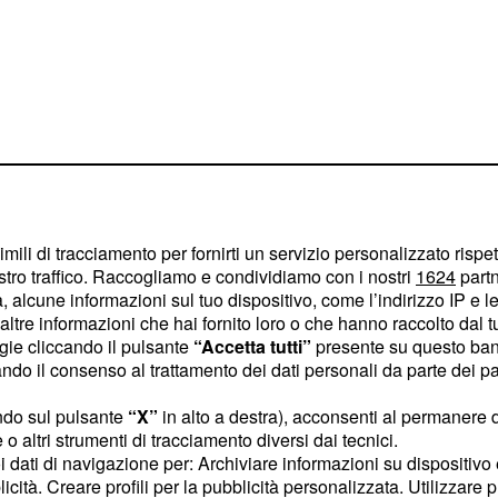
a vita: le
imili di tracciamento per fornirti un servizio personalizzato rispe
stro traffico. Raccogliamo e condividiamo con i nostri
1624
partn
e de Il Segreto
 alcune informazioni sul tuo dispositivo, come l’indirizzo IP e le 
ltre informazioni che hai fornito loro o che hanno raccolto dal tuo
ntato distruggerà
ogie cliccando il pulsante
“Accetta tutti”
presente su questo ban
 gestita
o il consenso al trattamento dei dati personali da parte dei par
rà durante quella che in
ndo sul pulsante
“X”
in alto a destra), acconsenti al permanere 
una giornata qualsiasi:
o altri strumenti di tracciamento diversi dai tecnici.
ereni e tranquilli, quando
uoi dati di navigazione per: Archiviare informazioni su dispositivo 
ssima esplosione.
licità. Creare profili per la pubblicità personalizzata. Utilizzare p