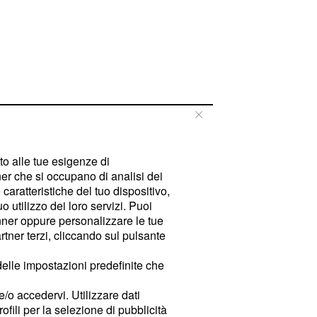
tto alle tue esigenze di
er che si occupano di analisi dei
caratteristiche del tuo dispositivo,
 utilizzo dei loro servizi. Puoi
ner oppure personalizzare le tue
tner terzi, cliccando sul pulsante
delle impostazioni predefinite che
e/o accedervi. Utilizzare dati
rofili per la selezione di pubblicità