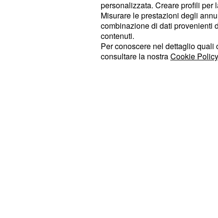
personalizzata. Creare profili per 
Misurare le prestazioni degli annun
Le
anticipazioni spagnole de Il Segr
combinazione di dati provenienti da 
Ignacio, senza neppure rendersi con
contenuti.
succedendo, di punto in bianco si ri
Per conoscere nel dettaglio quali c
consultare la nostra
Cookie Policy
macerie. L'uomo riuscirà a tirarsi fu
ricoprono il suo corpo con estrema f
ad aiutare i suoi operai per farli met