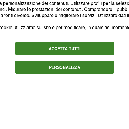
la personalizzazione dei contenuti. Utilizzare profili per la selez
ci. Misurare le prestazioni dei contenuti. Comprendere il pubblic
eto
rivelano che don
fonti diverse. Sviluppare e migliorare i servizi. Utilizzare dati l
to di quello che sta
troverà coperto dalle
ookie utilizziamo sul sito e per modificare, in qualsiasi momento,
.
ori dalle macerie che
atica e subito proverà
ACCETTA TUTTI
tere in salvo.
PERSONALIZZA