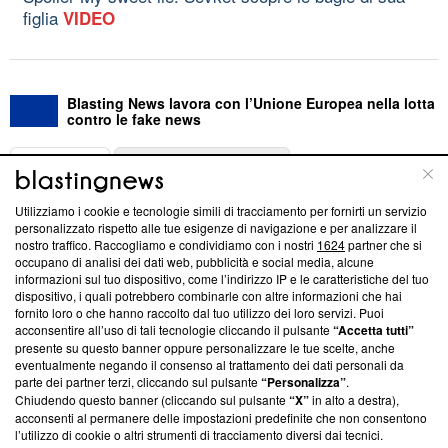
figlia
VIDEO
Blasting News lavora con l’Unione Europea nella lotta
contro le fake news
ABOUT
LINEA EDITORIALE
Utilizziamo i cookie e tecnologie simili di tracciamento per fornirti un servizio
Questa sezione offre informazioni trasparenti su Blasting
personalizzato rispetto alle tue esigenze di navigazione e per analizzare il
nostro traffico. Raccogliamo e condividiamo con i nostri
1624
partner che si
News, sui nostri processi editoriali e su come ci impegniamo a
occupano di analisi dei dati web, pubblicità e social media, alcune
creare news di qualità. Inoltre, afferma la nostra aderenza a
informazioni sul tuo dispositivo, come l’indirizzo IP e le caratteristiche del tuo
‘Trust Project - News with Integrity’
Blasting News non è
dispositivo, i quali potrebbero combinarle con altre informazioni che hai
ancora membro del programma, ma ha richiesto di farne
fornito loro o che hanno raccolto dal tuo utilizzo dei loro servizi. Puoi
parte; Trust Project non ha ancora effettuato una verifica di
acconsentire all’uso di tali tecnologie cliccando il pulsante
“Accetta tutti”
conformità agli standard.
presente su questo banner oppure personalizzare le tue scelte, anche
eventualmente negando il consenso al trattamento dei dati personali da
parte dei partner terzi, cliccando sul pulsante
“Personalizza”
.
Su di noi
Chiudendo questo banner (cliccando sul pulsante
“X”
in alto a destra),
acconsenti al permanere delle impostazioni predefinite che non consentono
Team editoriale
l’utilizzo di cookie o altri strumenti di tracciamento diversi dai tecnici.