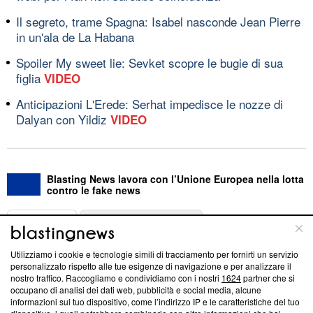
Il segreto, trame Spagna: Isabel nasconde Jean Pierre
in un'ala de La Habana
Spoiler My sweet lie: Sevket scopre le bugie di sua
figlia
VIDEO
Anticipazioni L'Erede: Serhat impedisce le nozze di
Dalyan con Yildiz
VIDEO
Blasting News lavora con l’Unione Europea nella lotta
contro le fake news
ABOUT
LINEA EDITORIALE
Utilizziamo i cookie e tecnologie simili di tracciamento per fornirti un servizio
Questa sezione offre informazioni trasparenti su Blasting
personalizzato rispetto alle tue esigenze di navigazione e per analizzare il
nostro traffico. Raccogliamo e condividiamo con i nostri
1624
partner che si
News, sui nostri processi editoriali e su come ci impegniamo a
occupano di analisi dei dati web, pubblicità e social media, alcune
creare news di qualità. Inoltre, afferma la nostra aderenza a
informazioni sul tuo dispositivo, come l’indirizzo IP e le caratteristiche del tuo
‘Trust Project - News with Integrity’
Blasting News non è