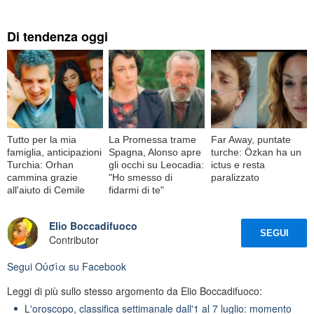
Di tendenza oggi
Tutto per la mia
La Promessa trame
Far Away, puntate
famiglia, anticipazioni
Spagna, Alonso apre
turche: Özkan ha un
Turchia: Orhan
gli occhi su Leocadia:
ictus e resta
cammina grazie
"Ho smesso di
paralizzato
all'aiuto di Cemile
fidarmi di te"
Elio Boccadifuoco
SEGUI
Contributor
Segui
Oὐσία
su Facebook
Leggi di più sullo stesso argomento da Elio Boccadifuoco:
L'oroscopo, classifica settimanale dall'1 al 7 luglio: momento