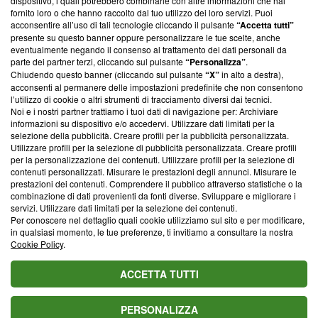
dispositivo, i quali potrebbero combinarle con altre informazioni che hai
ancora membro del programma, ma ha richiesto di farne
fornito loro o che hanno raccolto dal tuo utilizzo dei loro servizi. Puoi
parte; Trust Project non ha ancora effettuato una verifica di
acconsentire all’uso di tali tecnologie cliccando il pulsante
“Accetta tutti”
conformità agli standard.
presente su questo banner oppure personalizzare le tue scelte, anche
eventualmente negando il consenso al trattamento dei dati personali da
parte dei partner terzi, cliccando sul pulsante
“Personalizza”
.
Su di noi
Chiudendo questo banner (cliccando sul pulsante
“X”
in alto a destra),
acconsenti al permanere delle impostazioni predefinite che non consentono
Team editoriale
l’utilizzo di cookie o altri strumenti di tracciamento diversi dai tecnici.
Noi e i nostri partner trattiamo i tuoi dati di navigazione per: Archiviare
Corporate
informazioni su dispositivo e/o accedervi. Utilizzare dati limitati per la
selezione della pubblicità. Creare profili per la pubblicità personalizzata.
Redazione
Utilizzare profili per la selezione di pubblicità personalizzata. Creare profili
per la personalizzazione dei contenuti. Utilizzare profili per la selezione di
Informativa Privacy
contenuti personalizzati. Misurare le prestazioni degli annunci. Misurare le
prestazioni dei contenuti. Comprendere il pubblico attraverso statistiche o la
Cookie Policy
combinazione di dati provenienti da fonti diverse. Sviluppare e migliorare i
servizi. Utilizzare dati limitati per la selezione dei contenuti.
Blasting SA, IDI CHE-247.845.224, Via Carlo Frasca, 3 - 6900
Per conoscere nel dettaglio quali cookie utilizziamo sul sito e per modificare,
Lugano (Svizzera) Tel:
+39 0690258937
in qualsiasi momento, le tue preferenze, ti invitiamo a consultare la nostra
Cookie Policy
.
© 2026 Blasting News
ACCETTA TUTTI
PERSONALIZZA