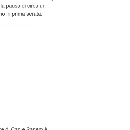
la pausa di circa un
o in prima serata.
ore di Can e Sanem è