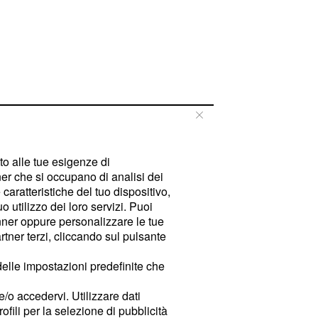
tto alle tue esigenze di
er che si occupano di analisi dei
caratteristiche del tuo dispositivo,
 utilizzo dei loro servizi. Puoi
ner oppure personalizzare le tue
tner terzi, cliccando sul pulsante
delle impostazioni predefinite che
e/o accedervi. Utilizzare dati
rofili per la selezione di pubblicità