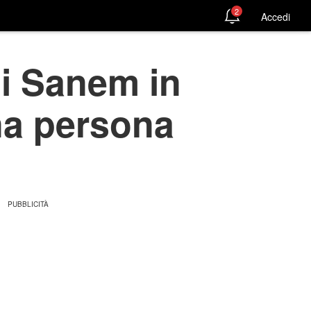
2
Accedi
di Sanem in
na persona