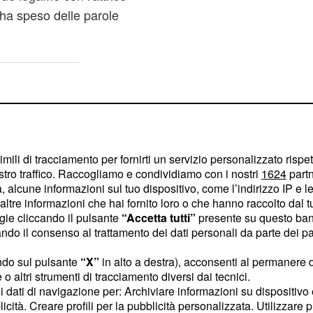
ha speso delle parole
imili di tracciamento per fornirti un servizio personalizzato rispe
stro traffico. Raccogliamo e condividiamo con i nostri
1624
partn
 alcune informazioni sul tuo dispositivo, come l’indirizzo IP e le 
ltre informazioni che hai fornito loro o che hanno raccolto dal tuo
ogie cliccando il pulsante
“Accetta tutti”
presente su questo ban
o il consenso al trattamento dei dati personali da parte dei par
ndo sul pulsante
“X”
in alto a destra), acconsenti al permanere 
o altri strumenti di tracciamento diversi dai tecnici.
uoi dati di navigazione per: Archiviare informazioni su dispositivo 
licità. Creare profili per la pubblicità personalizzata. Utilizzare p