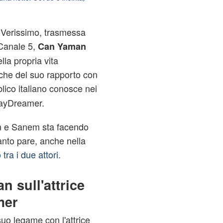
a Verissimo, trasmessa
 Canale 5,
Can Yaman
lla propria vita
nche del suo rapporto con
bblico italiano conosce nei
DayDreamer.
an e Sanem sta facendo
uanto pare, anche nella
tra i due attori.
n sull'attrice
mer
suo legame con l'attrice