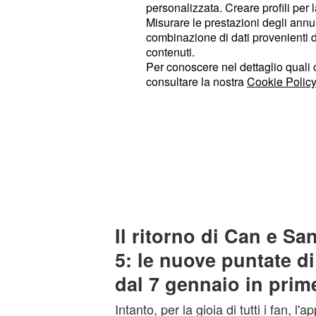
"Demet è una persona molto import
personalizzata. Creare profili per 
sempre", ha ammesso l'attore turco
Misurare le prestazioni degli annun
combinazione di dati provenienti da 
che tra lui e la sua collega sul set
contenuti.
gran bel rapporto di amicizia, che va 
Per conoscere nel dettaglio quali c
esperienze lavorative e professional
consultare la nostra
Cookie Policy
anni.
Un rapporto speciale, quindi, quell
bella Demet, che continua a far sog
telespettatori che su Canale 5 segu
DayDreamer - Le ali del sogno.
Il ritorno di Can e S
5: le nuove puntate 
dal 7 gennaio in prim
Intanto, per la gioia di tutti i fan, 