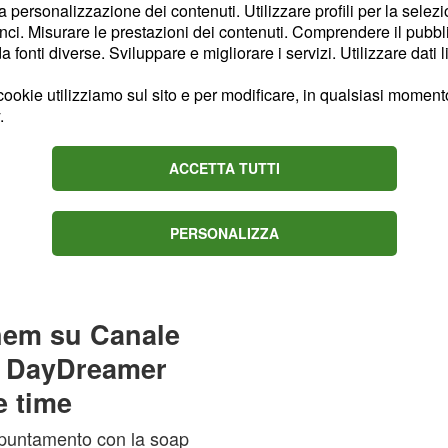
ante per me e lo sarà
la personalizzazione dei contenuti. Utilizzare profili per la selez
, confermando quindi
ci. Misurare le prestazioni dei contenuti. Comprendere il pubblic
fonti diverse. Sviluppare e migliorare i servizi. Utilizzare dati l
 di DayDreamer c'è un
al di là delle
ookie utilizziamo sul sito e per modificare, in qualsiasi momento,
i condivise in questi
.
ACCETTA TUTTI
o tra Can Yaman e la
nare anche i
PERSONALIZZA
ono le puntate di
anem su Canale
di DayDreamer
e time
l'appuntamento con la soap