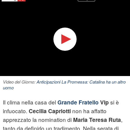
Video del Giorno:
Anticipazioni La Promessa: Catalina ha un altro
uomo
Il clima nella casa del
si è
Grande Fratello
Vip
infuocato.
non ha affatto
Cecilia Capriotti
apprezzato la nomination di
,
Maria Teresa Ruta
tanto da definirlo un tradimento. Nella serata di