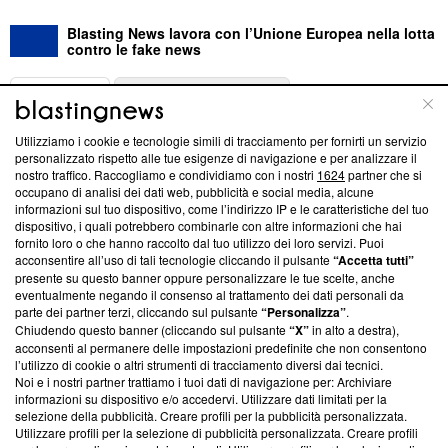
Blasting News lavora con l’Unione Europea nella lotta
contro le fake news
ABOUT
LINEA EDITORIALE
Utilizziamo i cookie e tecnologie simili di tracciamento per fornirti un servizio
Questa sezione offre informazioni trasparenti su Blasting
personalizzato rispetto alle tue esigenze di navigazione e per analizzare il
nostro traffico. Raccogliamo e condividiamo con i nostri
1624
partner che si
News, sui nostri processi editoriali e su come ci impegniamo a
occupano di analisi dei dati web, pubblicità e social media, alcune
creare news di qualità. Inoltre, afferma la nostra aderenza a
informazioni sul tuo dispositivo, come l’indirizzo IP e le caratteristiche del tuo
‘Trust Project - News with Integrity’
Blasting News non è
dispositivo, i quali potrebbero combinarle con altre informazioni che hai
ancora membro del programma, ma ha richiesto di farne
fornito loro o che hanno raccolto dal tuo utilizzo dei loro servizi. Puoi
parte; Trust Project non ha ancora effettuato una verifica di
acconsentire all’uso di tali tecnologie cliccando il pulsante
“Accetta tutti”
conformità agli standard.
presente su questo banner oppure personalizzare le tue scelte, anche
eventualmente negando il consenso al trattamento dei dati personali da
parte dei partner terzi, cliccando sul pulsante
“Personalizza”
.
Su di noi
Chiudendo questo banner (cliccando sul pulsante
“X”
in alto a destra),
acconsenti al permanere delle impostazioni predefinite che non consentono
Team editoriale
l’utilizzo di cookie o altri strumenti di tracciamento diversi dai tecnici.
Noi e i nostri partner trattiamo i tuoi dati di navigazione per: Archiviare
Corporate
informazioni su dispositivo e/o accedervi. Utilizzare dati limitati per la
selezione della pubblicità. Creare profili per la pubblicità personalizzata.
Redazione
Utilizzare profili per la selezione di pubblicità personalizzata. Creare profili