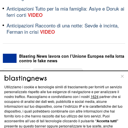
Anticipazioni Tutto per la mia famiglia: Asiye e Doruk ai
ferri corti
VIDEO
Anticipazioni Racconto di una notte: Sevde è incinta,
Ferman in crisi
VIDEO
Blasting News lavora con l’Unione Europea nella lotta
contro le fake news
ABOUT
LINEA EDITORIALE
Utilizziamo i cookie e tecnologie simili di tracciamento per fornirti un servizio
Questa sezione offre informazioni trasparenti su Blasting
personalizzato rispetto alle tue esigenze di navigazione e per analizzare il
nostro traffico. Raccogliamo e condividiamo con i nostri
1624
partner che si
News, sui nostri processi editoriali e su come ci impegniamo a
occupano di analisi dei dati web, pubblicità e social media, alcune
creare news di qualità. Inoltre, afferma la nostra aderenza a
informazioni sul tuo dispositivo, come l’indirizzo IP e le caratteristiche del tuo
‘Trust Project - News with Integrity’
Blasting News non è
dispositivo, i quali potrebbero combinarle con altre informazioni che hai
ancora membro del programma, ma ha richiesto di farne
fornito loro o che hanno raccolto dal tuo utilizzo dei loro servizi. Puoi
parte; Trust Project non ha ancora effettuato una verifica di
acconsentire all’uso di tali tecnologie cliccando il pulsante
“Accetta tutti”
conformità agli standard.
presente su questo banner oppure personalizzare le tue scelte, anche