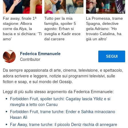
Far away, finale 1ª
Tutto per la mia
La Promessa, trame
stagione: Albora
famiglia, spoiler 5
Spagna, detective
corre da Alya, la
agosto: Erhan si
gela Adriano: 'Ho
bacia e si dichiara: 'Ti
sveglia e Kadir esce
trovato Catalina, ha
amo'
dal carcere
già un altro'
Federica Emmanuele
SEGUI
Contributor
Da sempre appassionata di arte, cinema, televisione, e spettacolo,
adora scrivere e leggere, notizie sui programmi televisivi, sulle
fiction e soap, e sul mondo del Gossip.
Leggi di più sullo stesso argomento da Federica Emmanuele:
Forbidden Fruit, spoiler turchi: Cagatay lascia Yildiz e si
risveglia a letto con Cansu
Forbidden Fruit, trame turche: Ender e Sahika minacciano
Hasan Alì
Far Away, trame turche: il piccolo Deniz rischia di annegare