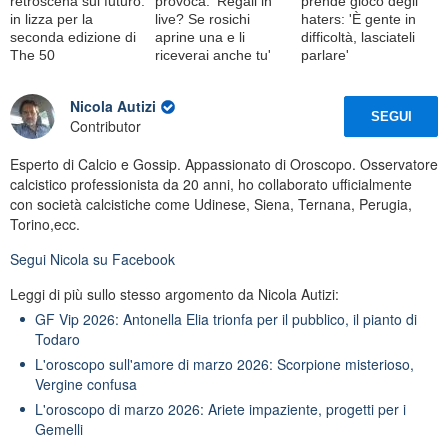
retroscena sul futuro:
provoca: 'Regali in
prende gioco degli
in lizza per la
live? Se rosichi
haters: 'È gente in
seconda edizione di
aprine una e li
difficoltà, lasciateli
The 50
riceverai anche tu'
parlare'
Nicola Autizi
SEGUI
Contributor
Esperto di Calcio e Gossip. Appassionato di Oroscopo. Osservatore
calcistico professionista da 20 anni, ho collaborato ufficialmente
con società calcistiche come Udinese, Siena, Ternana, Perugia,
Torino,ecc.
Segui
Nicola
su Facebook
Leggi di più sullo stesso argomento da Nicola Autizi:
GF Vip 2026: Antonella Elia trionfa per il pubblico, il pianto di
Todaro
L'oroscopo sull'amore di marzo 2026: Scorpione misterioso,
Vergine confusa
L'oroscopo di marzo 2026: Ariete impaziente, progetti per i
Gemelli