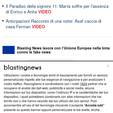
Il Paradiso delle signore 11: Marta soffre per l'assenza
di Enrico e Anita
VIDEO
Anticipazioni Racconto di una notte: Asaf caccia di
casa Ferman
VIDEO
Blasting News lavora con l’Unione Europea nella lotta
contro le fake news
ABOUT
LINEA EDITORIALE
Utilizziamo i cookie e tecnologie simili di tracciamento per fornirti un servizio
Questa sezione offre informazioni trasparenti su Blasting
personalizzato rispetto alle tue esigenze di navigazione e per analizzare il
nostro traffico. Raccogliamo e condividiamo con i nostri
1624
partner che si
News, sui nostri processi editoriali e su come ci impegniamo a
occupano di analisi dei dati web, pubblicità e social media, alcune
creare news di qualità. Inoltre, afferma la nostra aderenza a
informazioni sul tuo dispositivo, come l’indirizzo IP e le caratteristiche del tuo
‘Trust Project - News with Integrity’
Blasting News non è
dispositivo, i quali potrebbero combinarle con altre informazioni che hai
ancora membro del programma, ma ha richiesto di farne
fornito loro o che hanno raccolto dal tuo utilizzo dei loro servizi. Puoi
parte; Trust Project non ha ancora effettuato una verifica di
acconsentire all’uso di tali tecnologie cliccando il pulsante
“Accetta tutti”
conformità agli standard.
presente su questo banner oppure personalizzare le tue scelte, anche