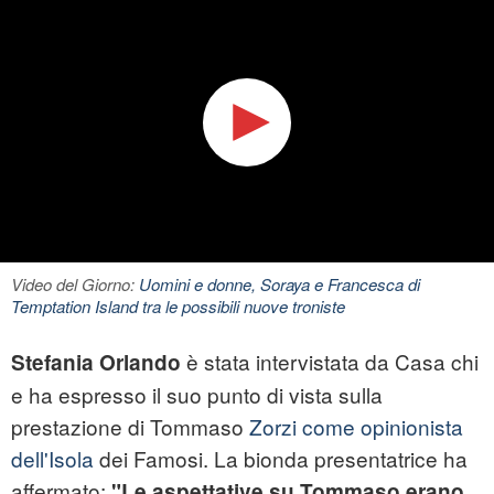
Video del Giorno:
Uomini e donne, Soraya e Francesca di
Temptation Island tra le possibili nuove troniste
è stata intervistata da Casa chi
Stefania Orlando
e ha espresso il suo punto di vista sulla
prestazione di Tommaso
Zorzi come opinionista
dell'Isola
dei Famosi. La bionda presentatrice ha
affermato:
"Le aspettative su Tommaso erano