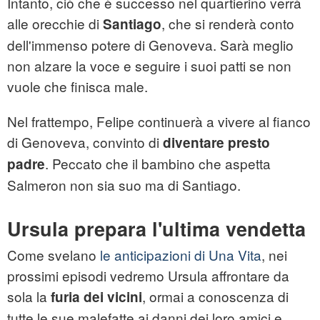
Intanto, ciò che è successo nel quartierino verrà
alle orecchie di
, che si renderà conto
Santiago
dell'immenso potere di Genoveva. Sarà meglio
non alzare la voce e seguire i suoi patti se non
vuole che finisca male.
Nel frattempo, Felipe continuerà a vivere al fianco
di Genoveva, convinto di
diventare presto
. Peccato che il bambino che aspetta
padre
Salmeron non sia suo ma di Santiago.
Ursula prepara l'ultima vendetta
Come svelano
le anticipazioni di Una Vita
, nei
prossimi episodi vedremo Ursula affrontare da
sola la
, ormai a conoscenza di
furia dei vicini
tutte le sue malefatte ai danni dei loro amici e