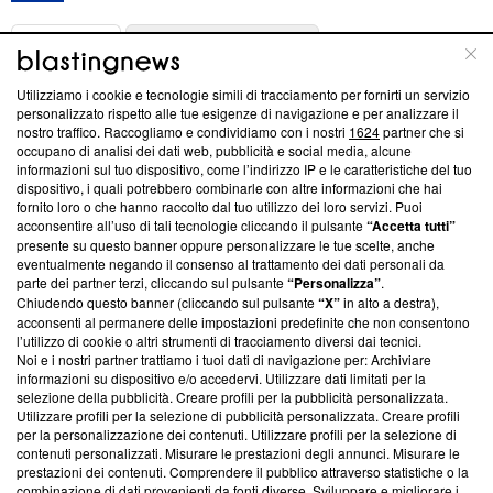
ABOUT
LINEA EDITORIALE
Utilizziamo i cookie e tecnologie simili di tracciamento per fornirti un servizio
Questa sezione offre informazioni trasparenti su Blasting
personalizzato rispetto alle tue esigenze di navigazione e per analizzare il
nostro traffico. Raccogliamo e condividiamo con i nostri
1624
partner che si
News, sui nostri processi editoriali e su come ci impegniamo a
occupano di analisi dei dati web, pubblicità e social media, alcune
creare news di qualità. Inoltre, afferma la nostra aderenza a
informazioni sul tuo dispositivo, come l’indirizzo IP e le caratteristiche del tuo
‘Trust Project - News with Integrity’
Blasting News non è
dispositivo, i quali potrebbero combinarle con altre informazioni che hai
ancora membro del programma, ma ha richiesto di farne
fornito loro o che hanno raccolto dal tuo utilizzo dei loro servizi. Puoi
parte; Trust Project non ha ancora effettuato una verifica di
acconsentire all’uso di tali tecnologie cliccando il pulsante
“Accetta tutti”
conformità agli standard.
presente su questo banner oppure personalizzare le tue scelte, anche
eventualmente negando il consenso al trattamento dei dati personali da
parte dei partner terzi, cliccando sul pulsante
“Personalizza”
.
Su di noi
Chiudendo questo banner (cliccando sul pulsante
“X”
in alto a destra),
acconsenti al permanere delle impostazioni predefinite che non consentono
Team editoriale
l’utilizzo di cookie o altri strumenti di tracciamento diversi dai tecnici.
Noi e i nostri partner trattiamo i tuoi dati di navigazione per: Archiviare
Corporate
informazioni su dispositivo e/o accedervi. Utilizzare dati limitati per la
selezione della pubblicità. Creare profili per la pubblicità personalizzata.
Redazione
Utilizzare profili per la selezione di pubblicità personalizzata. Creare profili
per la personalizzazione dei contenuti. Utilizzare profili per la selezione di
Informativa Privacy
contenuti personalizzati. Misurare le prestazioni degli annunci. Misurare le
prestazioni dei contenuti. Comprendere il pubblico attraverso statistiche o la
Cookie Policy
combinazione di dati provenienti da fonti diverse. Sviluppare e migliorare i