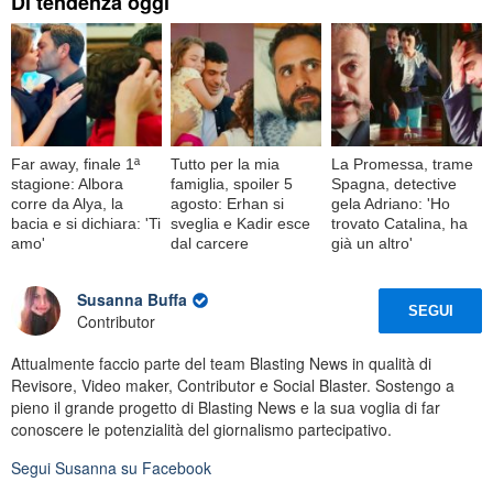
Di tendenza oggi
Far away, finale 1ª
Tutto per la mia
La Promessa, trame
stagione: Albora
famiglia, spoiler 5
Spagna, detective
corre da Alya, la
agosto: Erhan si
gela Adriano: 'Ho
bacia e si dichiara: 'Ti
sveglia e Kadir esce
trovato Catalina, ha
amo'
dal carcere
già un altro'
Susanna Buffa
SEGUI
Contributor
Attualmente faccio parte del team Blasting News in qualità di
Revisore, Video maker, Contributor e Social Blaster. Sostengo a
pieno il grande progetto di Blasting News e la sua voglia di far
conoscere le potenzialità del giornalismo partecipativo.
Segui
Susanna
su Facebook