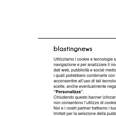
Utilizziamo i cookie e tecnologie s
Sanem decisa ad allo
navigazione e per analizzare il no
dati web, pubblicità e social media,
tutti
i quali potrebbero combinarle con a
acconsentire all’uso di tali tecnol
Proprio quando le strade di Can e
scelte, anche eventualmente negand
punto di dividersi per sempre acca
“Personalizza”
.
Chiudendo questo banner (clicca
mescolerà le carte in tavola, stavol
non consentono l’utilizzo di cookie 
protagonisti di DayDreamer. Come ri
Noi e i nostri partner trattiamo i t
della soap provenienti dalla Turchia,
limitati per la selezione della pubb