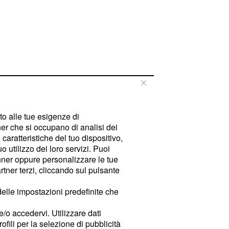
tto alle tue esigenze di
er che si occupano di analisi dei
caratteristiche del tuo dispositivo,
 utilizzo dei loro servizi. Puoi
ner oppure personalizzare le tue
tner terzi, cliccando sul pulsante
delle impostazioni predefinite che
e/o accedervi. Utilizzare dati
rofili per la selezione di pubblicità