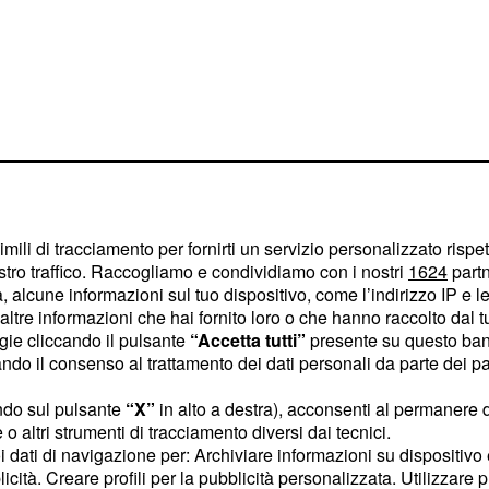
imili di tracciamento per fornirti un servizio personalizzato rispe
ntanarsi da
stro traffico. Raccogliamo e condividiamo con i nostri
1624
partn
 alcune informazioni sul tuo dispositivo, come l’indirizzo IP e le 
ltre informazioni che hai fornito loro o che hanno raccolto dal tuo
ogie cliccando il pulsante
“Accetta tutti”
presente su questo ban
 Sanem sembreranno sul
o il consenso al trattamento dei dati personali da parte dei par
drà qualcosa che
ndo sul pulsante
“X”
in alto a destra), acconsenti al permanere 
ta però a favore dei due
o altri strumenti di tracciamento diversi dai tecnici.
velano le anticipazioni
uoi dati di navigazione per: Archiviare informazioni su dispositivo 
 la minore delle sorelle
licità. Creare profili per la pubblicità personalizzata. Utilizzare p