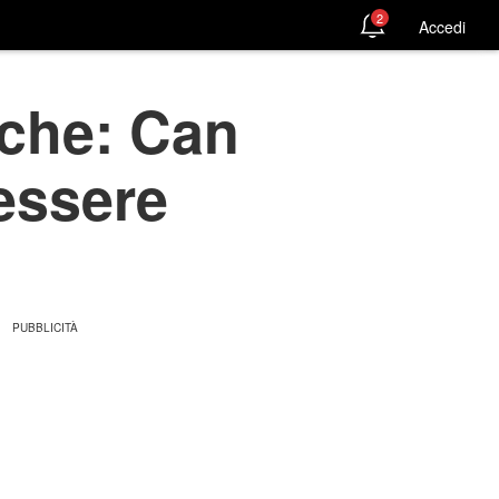
2
Accedi
rche: Can
essere