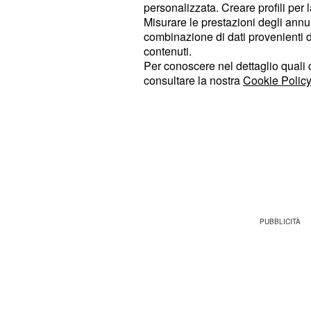
personalizzata. Creare profili per 
Aydin, stanca di provare a far riemerg
Misurare le prestazioni degli annun
persi in seguito ad un tragico incide
combinazione di dati provenienti da 
deciderà di tornare a lavorare press
contenuti.
Per conoscere nel dettaglio quali c
La giovane, infatti, crederà che Div
consultare la nostra
Cookie Policy
carino con lei solo perché si sente i
Sanem arriverà a fingere di
perdere
quando si troverà davanti Can in se
incidente in moto, avvenuto durante
che lei stessa attiverà per il negozio