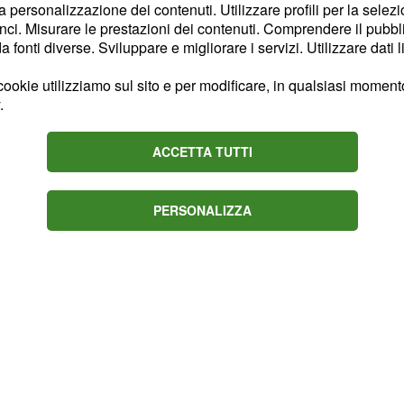
la personalizzazione dei contenuti. Utilizzare profili per la selez
ere i ricordi del Divit,
ci. Misurare le prestazioni dei contenuti. Comprendere il pubblic
nte automobilistico,
fonti diverse. Sviluppare e migliorare i servizi. Utilizzare dati l
o la bottega del padre.
ookie utilizziamo sul sito e per modificare, in qualsiasi momento,
it si comporti in modo
.
n colpa nei suoi riguardi.
ACCETTA TUTTI
 a sua volta la memoria
guito ad un piccolo
 un giro per le consegne
PERSONALIZZA
 di Nihat.