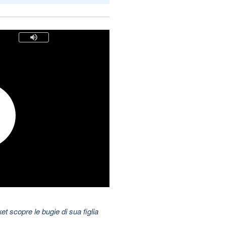
t scopre le bugie di sua figlia