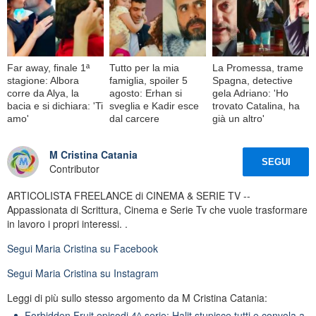
Far away, finale 1ª
Tutto per la mia
La Promessa, trame
stagione: Albora
famiglia, spoiler 5
Spagna, detective
corre da Alya, la
agosto: Erhan si
gela Adriano: 'Ho
bacia e si dichiara: 'Ti
sveglia e Kadir esce
trovato Catalina, ha
amo'
dal carcere
già un altro'
M Cristina Catania
SEGUI
Contributor
ARTICOLISTA FREELANCE di CINEMA & SERIE TV --
Appassionata di Scrittura, Cinema e Serie Tv che vuole trasformare
in lavoro i propri interessi. .
Segui
Maria Cristina
su Facebook
Segui
Maria Cristina
su Instagram
Leggi di più sullo stesso argomento da M Cristina Catania:
Forbidden Fruit episodi 4^ serie: Halit stupisce tutti e convola a