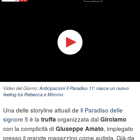
Video del Giorno:
Anticipazioni Il Paradiso 11: nasce un nuovo
feeling tra Rebecca e Mimmo
Una delle storyline attuali de
Il Paradiso delle
signore
5 è la
organizzata dal
truffa
Girolamo
con la complicità di
, impiegato
Giuseppe Amato
presso il grande magazzino come autista. Già da