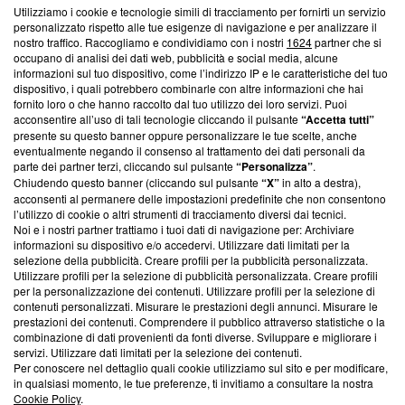
Utilizziamo i cookie e tecnologie simili di tracciamento per fornirti un servizio
Questa sezione offre informazioni trasparenti su Blasting
personalizzato rispetto alle tue esigenze di navigazione e per analizzare il
nostro traffico. Raccogliamo e condividiamo con i nostri
1624
partner che si
News, sui nostri processi editoriali e su come ci impegniamo a
occupano di analisi dei dati web, pubblicità e social media, alcune
creare news di qualità. Inoltre, afferma la nostra aderenza a
informazioni sul tuo dispositivo, come l’indirizzo IP e le caratteristiche del tuo
‘Trust Project - News with Integrity’
Blasting News non è
dispositivo, i quali potrebbero combinarle con altre informazioni che hai
ancora membro del programma, ma ha richiesto di farne
fornito loro o che hanno raccolto dal tuo utilizzo dei loro servizi. Puoi
parte; Trust Project non ha ancora effettuato una verifica di
acconsentire all’uso di tali tecnologie cliccando il pulsante
“Accetta tutti”
conformità agli standard.
presente su questo banner oppure personalizzare le tue scelte, anche
eventualmente negando il consenso al trattamento dei dati personali da
parte dei partner terzi, cliccando sul pulsante
“Personalizza”
.
Su di noi
Chiudendo questo banner (cliccando sul pulsante
“X”
in alto a destra),
acconsenti al permanere delle impostazioni predefinite che non consentono
Team editoriale
l’utilizzo di cookie o altri strumenti di tracciamento diversi dai tecnici.
Noi e i nostri partner trattiamo i tuoi dati di navigazione per: Archiviare
Corporate
informazioni su dispositivo e/o accedervi. Utilizzare dati limitati per la
selezione della pubblicità. Creare profili per la pubblicità personalizzata.
Redazione
Utilizzare profili per la selezione di pubblicità personalizzata. Creare profili
per la personalizzazione dei contenuti. Utilizzare profili per la selezione di
Informativa Privacy
contenuti personalizzati. Misurare le prestazioni degli annunci. Misurare le
prestazioni dei contenuti. Comprendere il pubblico attraverso statistiche o la
Cookie Policy
combinazione di dati provenienti da fonti diverse. Sviluppare e migliorare i
servizi. Utilizzare dati limitati per la selezione dei contenuti.
Blasting SA, IDI CHE-247.845.224, Via Carlo Frasca, 3 - 6900
Per conoscere nel dettaglio quali cookie utilizziamo sul sito e per modificare,
Lugano (Svizzera) Tel:
+39 0690258937
in qualsiasi momento, le tue preferenze, ti invitiamo a consultare la nostra
Cookie Policy
.