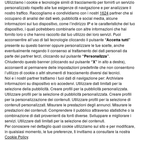
Utilizziamo i cookie e tecnologie simili di tracciamento per fornirti un servizio
Questa sezione offre informazioni trasparenti su Blasting
personalizzato rispetto alle tue esigenze di navigazione e per analizzare il
nostro traffico. Raccogliamo e condividiamo con i nostri
1624
partner che si
News, sui nostri processi editoriali e su come ci impegniamo a
occupano di analisi dei dati web, pubblicità e social media, alcune
creare news di qualità. Inoltre, afferma la nostra aderenza a
informazioni sul tuo dispositivo, come l’indirizzo IP e le caratteristiche del tuo
‘Trust Project - News with Integrity’
Blasting News non è
dispositivo, i quali potrebbero combinarle con altre informazioni che hai
ancora membro del programma, ma ha richiesto di farne
fornito loro o che hanno raccolto dal tuo utilizzo dei loro servizi. Puoi
parte; Trust Project non ha ancora effettuato una verifica di
acconsentire all’uso di tali tecnologie cliccando il pulsante
“Accetta tutti”
conformità agli standard.
presente su questo banner oppure personalizzare le tue scelte, anche
eventualmente negando il consenso al trattamento dei dati personali da
parte dei partner terzi, cliccando sul pulsante
“Personalizza”
.
Su di noi
Chiudendo questo banner (cliccando sul pulsante
“X”
in alto a destra),
acconsenti al permanere delle impostazioni predefinite che non consentono
Team editoriale
l’utilizzo di cookie o altri strumenti di tracciamento diversi dai tecnici.
Noi e i nostri partner trattiamo i tuoi dati di navigazione per: Archiviare
Corporate
informazioni su dispositivo e/o accedervi. Utilizzare dati limitati per la
selezione della pubblicità. Creare profili per la pubblicità personalizzata.
Redazione
Utilizzare profili per la selezione di pubblicità personalizzata. Creare profili
per la personalizzazione dei contenuti. Utilizzare profili per la selezione di
Informativa Privacy
contenuti personalizzati. Misurare le prestazioni degli annunci. Misurare le
prestazioni dei contenuti. Comprendere il pubblico attraverso statistiche o la
Cookie Policy
combinazione di dati provenienti da fonti diverse. Sviluppare e migliorare i
servizi. Utilizzare dati limitati per la selezione dei contenuti.
Blasting SA, IDI CHE-247.845.224, Via Carlo Frasca, 3 - 6900
Per conoscere nel dettaglio quali cookie utilizziamo sul sito e per modificare,
Lugano (Svizzera) Tel:
+39 0690258937
in qualsiasi momento, le tue preferenze, ti invitiamo a consultare la nostra
Cookie Policy
.