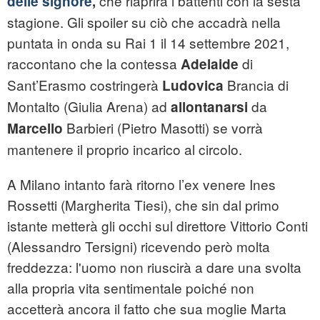
che riaprirà i battenti con la sesta
delle signore
,
stagione. Gli spoiler su ciò che accadrà nella
puntata in onda su Rai 1 il 14 settembre 2021,
raccontano che la contessa
di
Adelaide
Sant’Erasmo costringerà
Brancia di
Ludovica
Montalto (Giulia Arena) ad
da
allontanarsi
Barbieri (Pietro Masotti) se vorrà
Marcello
mantenere il proprio incarico al circolo.
A Milano intanto farà ritorno l’ex venere Ines
Rossetti (Margherita Tiesi), che sin dal primo
istante metterà gli occhi sul direttore Vittorio Conti
(Alessandro Tersigni) ricevendo però molta
freddezza: l'uomo non riuscirà a dare una svolta
alla propria vita sentimentale poiché non
accetterà ancora il fatto che sua moglie Marta