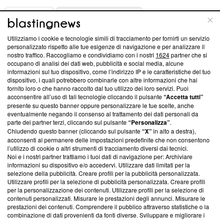
ABOUT
LINEA EDITORIALE
Utilizziamo i cookie e tecnologie simili di tracciamento per fornirti un servizio
Questa sezione offre informazioni trasparenti su Blasting
personalizzato rispetto alle tue esigenze di navigazione e per analizzare il
nostro traffico. Raccogliamo e condividiamo con i nostri
1624
partner che si
News, sui nostri processi editoriali e su come ci impegniamo a
occupano di analisi dei dati web, pubblicità e social media, alcune
creare news di qualità. Inoltre, afferma la nostra aderenza a
informazioni sul tuo dispositivo, come l’indirizzo IP e le caratteristiche del tuo
‘Trust Project - News with Integrity’
Blasting News non è
dispositivo, i quali potrebbero combinarle con altre informazioni che hai
ancora membro del programma, ma ha richiesto di farne
fornito loro o che hanno raccolto dal tuo utilizzo dei loro servizi. Puoi
parte; Trust Project non ha ancora effettuato una verifica di
acconsentire all’uso di tali tecnologie cliccando il pulsante
“Accetta tutti”
conformità agli standard.
presente su questo banner oppure personalizzare le tue scelte, anche
eventualmente negando il consenso al trattamento dei dati personali da
parte dei partner terzi, cliccando sul pulsante
“Personalizza”
.
Su di noi
Chiudendo questo banner (cliccando sul pulsante
“X”
in alto a destra),
acconsenti al permanere delle impostazioni predefinite che non consentono
Team editoriale
l’utilizzo di cookie o altri strumenti di tracciamento diversi dai tecnici.
Noi e i nostri partner trattiamo i tuoi dati di navigazione per: Archiviare
Corporate
informazioni su dispositivo e/o accedervi. Utilizzare dati limitati per la
selezione della pubblicità. Creare profili per la pubblicità personalizzata.
Redazione
Utilizzare profili per la selezione di pubblicità personalizzata. Creare profili
per la personalizzazione dei contenuti. Utilizzare profili per la selezione di
Informativa Privacy
contenuti personalizzati. Misurare le prestazioni degli annunci. Misurare le
prestazioni dei contenuti. Comprendere il pubblico attraverso statistiche o la
Cookie Policy
combinazione di dati provenienti da fonti diverse. Sviluppare e migliorare i