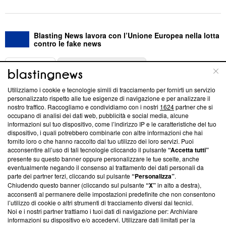
Blasting News lavora con l’Unione Europea nella lotta
contro le fake news
ABOUT
LINEA EDITORIALE
Utilizziamo i cookie e tecnologie simili di tracciamento per fornirti un servizio
Questa sezione offre informazioni trasparenti su Blasting
personalizzato rispetto alle tue esigenze di navigazione e per analizzare il
nostro traffico. Raccogliamo e condividiamo con i nostri
1624
partner che si
News, sui nostri processi editoriali e su come ci impegniamo a
occupano di analisi dei dati web, pubblicità e social media, alcune
creare news di qualità. Inoltre, afferma la nostra aderenza a
informazioni sul tuo dispositivo, come l’indirizzo IP e le caratteristiche del tuo
‘Trust Project - News with Integrity’
Blasting News non è
dispositivo, i quali potrebbero combinarle con altre informazioni che hai
ancora membro del programma, ma ha richiesto di farne
fornito loro o che hanno raccolto dal tuo utilizzo dei loro servizi. Puoi
parte; Trust Project non ha ancora effettuato una verifica di
acconsentire all’uso di tali tecnologie cliccando il pulsante
“Accetta tutti”
conformità agli standard.
presente su questo banner oppure personalizzare le tue scelte, anche
eventualmente negando il consenso al trattamento dei dati personali da
parte dei partner terzi, cliccando sul pulsante
“Personalizza”
.
Su di noi
Chiudendo questo banner (cliccando sul pulsante
“X”
in alto a destra),
acconsenti al permanere delle impostazioni predefinite che non consentono
Team editoriale
l’utilizzo di cookie o altri strumenti di tracciamento diversi dai tecnici.
Noi e i nostri partner trattiamo i tuoi dati di navigazione per: Archiviare
Corporate
informazioni su dispositivo e/o accedervi. Utilizzare dati limitati per la