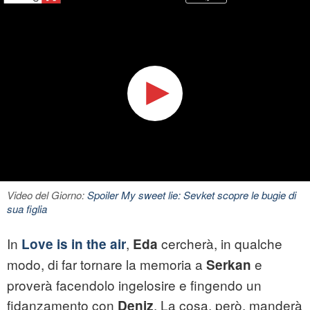
Video del Giorno:
Spoiler My sweet lie: Sevket scopre le bugie di
sua figlia
In
,
cercherà, in qualche
Love is in the air
Eda
modo, di far tornare la memoria a
e
Serkan
proverà facendolo ingelosire e fingendo un
fidanzamento con
. La cosa, però, manderà
Deniz