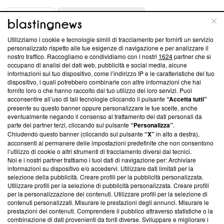
ABOUT
LINEA EDITORIALE
Utilizziamo i cookie e tecnologie simili di tracciamento per fornirti un servizio
Questa sezione offre informazioni trasparenti su Blasting
personalizzato rispetto alle tue esigenze di navigazione e per analizzare il
nostro traffico. Raccogliamo e condividiamo con i nostri
1624
partner che si
News, sui nostri processi editoriali e su come ci impegniamo a
occupano di analisi dei dati web, pubblicità e social media, alcune
creare news di qualità. Inoltre, afferma la nostra aderenza a
informazioni sul tuo dispositivo, come l’indirizzo IP e le caratteristiche del tuo
‘Trust Project - News with Integrity’
Blasting News non è
dispositivo, i quali potrebbero combinarle con altre informazioni che hai
ancora membro del programma, ma ha richiesto di farne
fornito loro o che hanno raccolto dal tuo utilizzo dei loro servizi. Puoi
parte; Trust Project non ha ancora effettuato una verifica di
acconsentire all’uso di tali tecnologie cliccando il pulsante
“Accetta tutti”
conformità agli standard.
presente su questo banner oppure personalizzare le tue scelte, anche
eventualmente negando il consenso al trattamento dei dati personali da
parte dei partner terzi, cliccando sul pulsante
“Personalizza”
.
Su di noi
Chiudendo questo banner (cliccando sul pulsante
“X”
in alto a destra),
acconsenti al permanere delle impostazioni predefinite che non consentono
Team editoriale
l’utilizzo di cookie o altri strumenti di tracciamento diversi dai tecnici.
Noi e i nostri partner trattiamo i tuoi dati di navigazione per: Archiviare
Corporate
informazioni su dispositivo e/o accedervi. Utilizzare dati limitati per la
selezione della pubblicità. Creare profili per la pubblicità personalizzata.
Redazione
Utilizzare profili per la selezione di pubblicità personalizzata. Creare profili
per la personalizzazione dei contenuti. Utilizzare profili per la selezione di
Informativa Privacy
contenuti personalizzati. Misurare le prestazioni degli annunci. Misurare le
prestazioni dei contenuti. Comprendere il pubblico attraverso statistiche o la
Cookie Policy
combinazione di dati provenienti da fonti diverse. Sviluppare e migliorare i