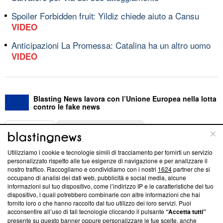
Spoiler Forbidden fruit: Yildiz chiede aiuto a Cansu
VIDEO
Anticipazioni La Promessa: Catalina ha un altro uomo
VIDEO
Blasting News lavora con l’Unione Europea nella lotta
contro le fake news
ABOUT
LINEA EDITORIALE
Utilizziamo i cookie e tecnologie simili di tracciamento per fornirti un servizio
Questa sezione offre informazioni trasparenti su Blasting
personalizzato rispetto alle tue esigenze di navigazione e per analizzare il
nostro traffico. Raccogliamo e condividiamo con i nostri
1624
partner che si
News, sui nostri processi editoriali e su come ci impegniamo a
occupano di analisi dei dati web, pubblicità e social media, alcune
creare news di qualità. Inoltre, afferma la nostra aderenza a
informazioni sul tuo dispositivo, come l’indirizzo IP e le caratteristiche del tuo
‘Trust Project - News with Integrity’
Blasting News non è
dispositivo, i quali potrebbero combinarle con altre informazioni che hai
ancora membro del programma, ma ha richiesto di farne
fornito loro o che hanno raccolto dal tuo utilizzo dei loro servizi. Puoi
parte; Trust Project non ha ancora effettuato una verifica di
acconsentire all’uso di tali tecnologie cliccando il pulsante
“Accetta tutti”
conformità agli standard.
presente su questo banner oppure personalizzare le tue scelte, anche