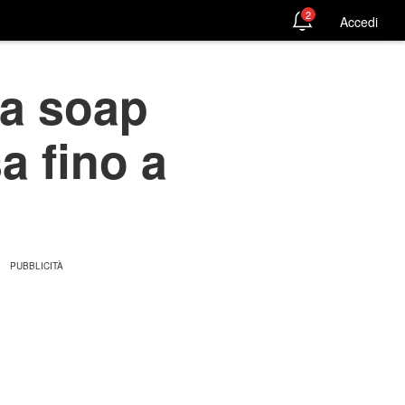
2
Accedi
la soap
sa fino a