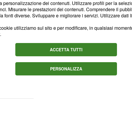
a puntata di questa
la personalizzazione dei contenuti. Utilizzare profili per la selez
 il sipario sulle vicende
ci. Misurare le prestazioni dei contenuti. Comprendere il pubblic
fonti diverse. Sviluppare e migliorare i servizi. Utilizzare dati l
ande magazzino più
ookie utilizziamo sul sito e per modificare, in qualsiasi momento,
.
tanti saranno gli
ante questa sesta
ACCETTA TUTTI
ssimo 29 aprile.
PERSONALIZZA
untata stagione de Il
rà in
pausa per tutta la