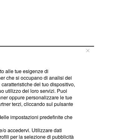
tto alle tue esigenze di
er che si occupano di analisi dei
caratteristiche del tuo dispositivo,
 utilizzo dei loro servizi. Puoi
ner oppure personalizzare le tue
tner terzi, cliccando sul pulsante
delle impostazioni predefinite che
e/o accedervi. Utilizzare dati
rofili per la selezione di pubblicità