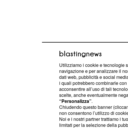
Utilizziamo i cookie e tecnologie s
Cambio programmazio
navigazione e per analizzare il no
delle signore 6: la so
dati web, pubblicità e social media,
i quali potrebbero combinarle con a
battenti ad aprile
acconsentire all’uso di tali tecnol
scelte, anche eventualmente negand
Nel dettaglio, le anticipazioni rigu
“Personalizza”
.
de Il Paradiso delle signore 6 rivela
Chiudendo questo banner (clicca
non consentono l’utilizzo di cookie 
soap opera chiuderà i battenti il
pro
Noi e i nostri partner trattiamo i t
limitati per la selezione della pubb