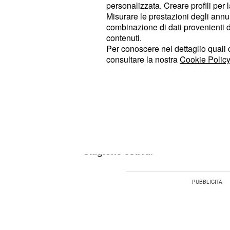
Quel
sarà trasmessa l'ultim
venerdì
personalizzata. Creare profili per 
seguitissima stagione e quindi calerà
Misurare le prestazioni degli annun
combinazione di dati provenienti da 
dei protagonisti che popolano il gr
contenuti.
famoso del piccolo schermo.
Per conoscere nel dettaglio quali c
consultare la nostra
Cookie Policy
I colpi di scena non mancheranno e 
ingredienti che renderanno interess
stagione, fino al gran finale del pro
Dopo la messa in onda dell'ultima p
Paradiso delle signore, la soap and
.
stagione estiva