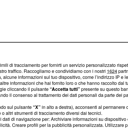
imili di tracciamento per fornirti un servizio personalizzato rispe
ne Il Paradiso
stro traffico. Raccogliamo e condividiamo con i nostri
1624
partn
ap chiude i
 alcune informazioni sul tuo dispositivo, come l’indirizzo IP e le 
ltre informazioni che hai fornito loro o che hanno raccolto dal tuo
ogie cliccando il pulsante
“Accetta tutti”
presente su questo ban
o il consenso al trattamento dei dati personali da parte dei par
ardanti la programmazione
no che, quest'anno, la
ndo sul pulsante
“X”
in alto a destra), acconsenti al permanere 
o altri strumenti di tracciamento diversi dai tecnici.
ssimo 29 aprile.
uoi dati di navigazione per: Archiviare informazioni su dispositivo 
licità. Creare profili per la pubblicità personalizzata. Utilizzare p