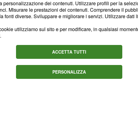
la personalizzazione dei contenuti. Utilizzare profili per la selez
ci. Misurare le prestazioni dei contenuti. Comprendere il pubblic
fonti diverse. Sviluppare e migliorare i servizi. Utilizzare dati l
re sarà alle prese con un
erto inosservata la
ookie utilizziamo sul sito e per modificare, in qualsiasi momento,
cinelioğlu), la quale
.
agione. Quest’ultima
ACCETTA TUTTI
rà idea neanche quando
o il possibile per
PERSONALIZZA