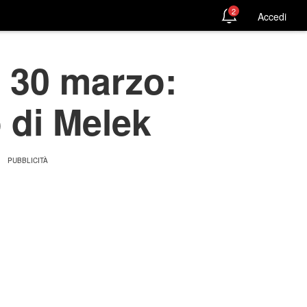
2
Accedi
l 30 marzo:
 di Melek