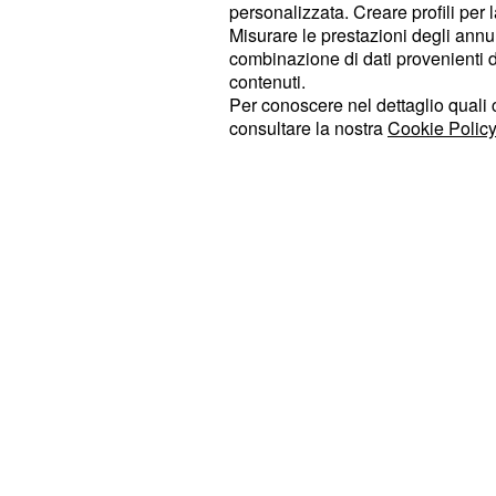
ufficio.
personalizzata. Creare profili per 
Misurare le prestazioni degli annun
combinazione di dati provenienti da 
In particolare il giovane imprendito
contenuti.
e non passerà di c
nuovo progetto
Per conoscere nel dettaglio quali c
determinazione di
(Başak Gümül
Piril
consultare la nostra
Cookie Policy
per nessuna r
non vorrà rinunciare
non mollerà la presa e non cambie
suo marito Engin (Anıl İlter) farà tutt
dissuaderla.