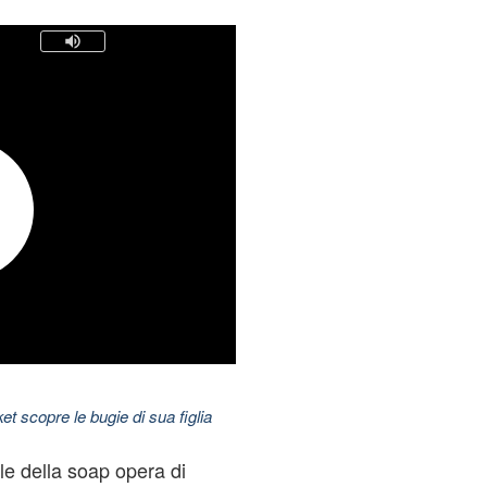
t scopre le bugie di sua figlia
ale della soap opera di