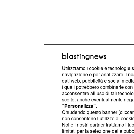
Anticipazioni Love is i
Utilizziamo i cookie e tecnologie s
puntata del 30 marzo:
navigazione e per analizzare il no
dati web, pubblicità e social media,
rinuncia a un nuovo 
i quali potrebbero combinarle con a
acconsentire all’uso di tali tecnol
Gli spoiler del 230° episodio, che 
scelte, anche eventualmente negand
nel pomeriggio di mercoledì 30 mar
“Personalizza”
.
(Neslihan Yeldan) e Kemal (Sinan Al
Chiudendo questo banner (clicca
non consentono l’utilizzo di cookie 
convolare a nozze sarà seguito da 
Noi e i nostri partner trattiamo i t
Bürsin), che avrà una novità da cond
limitati per la selezione della pubb