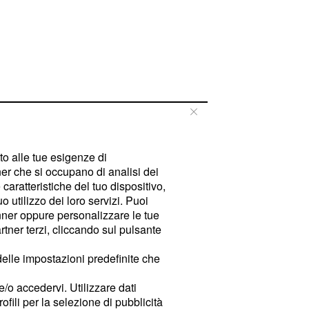
tto alle tue esigenze di
er che si occupano di analisi dei
caratteristiche del tuo dispositivo,
 utilizzo dei loro servizi. Puoi
ner oppure personalizzare le tue
tner terzi, cliccando sul pulsante
delle impostazioni predefinite che
e/o accedervi. Utilizzare dati
rofili per la selezione di pubblicità