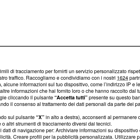
n the air sulla
imili di tracciamento per fornirti un servizio personalizzato rispe
 Piril non
stro traffico. Raccogliamo e condividiamo con i nostri
1624
partn
 alcune informazioni sul tuo dispositivo, come l’indirizzo IP e le 
progetto
ltre informazioni che hai fornito loro o che hanno raccolto dal tuo
ogie cliccando il pulsante
“Accetta tutti”
presente su questo ban
andrà in onda su Canale 5
o il consenso al trattamento dei dati personali da parte dei par
zo, l’annuncio di Aydan
bayrak) di voler
ndo sul pulsante
“X”
in alto a destra), acconsenti al permanere 
o altri strumenti di tracciamento diversi dai tecnici.
quello di Serkan (Kerem
uoi dati di navigazione per: Archiviare informazioni su dispositivo 
ividere con i soci in
licità. Creare profili per la pubblicità personalizzata. Utilizzare p