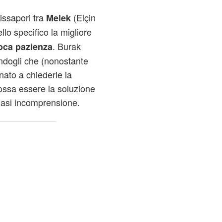
ssapori tra
(Elçin
Melek
llo specifico la migliore
. Burak
oca pazienza
ndogli che (nonostante
onato a chiederle la
ssa essere la soluzione
siasi incomprensione.