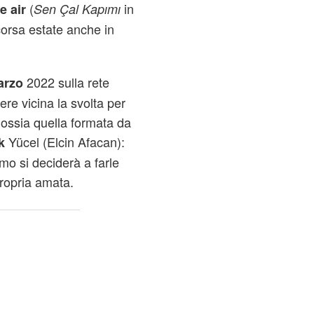
(
in
e air
Sen Çal Kapımı
corsa estate anche in
2022 sulla rete
arzo
e vicina la svolta per
 ossia quella formata da
Yücel (Elcin Afacan):
k
omo si deciderà a farle
propria amata.