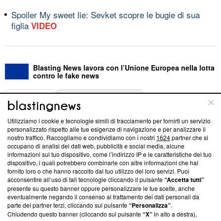
Spoiler My sweet lie: Sevket scopre le bugie di sua
figlia
VIDEO
Blasting News lavora con l’Unione Europea nella lotta
contro le fake news
ABOUT
LINEA EDITORIALE
Utilizziamo i cookie e tecnologie simili di tracciamento per fornirti un servizio
Questa sezione offre informazioni trasparenti su Blasting
personalizzato rispetto alle tue esigenze di navigazione e per analizzare il
nostro traffico. Raccogliamo e condividiamo con i nostri
1624
partner che si
News, sui nostri processi editoriali e su come ci impegniamo a
occupano di analisi dei dati web, pubblicità e social media, alcune
creare news di qualità. Inoltre, afferma la nostra aderenza a
informazioni sul tuo dispositivo, come l’indirizzo IP e le caratteristiche del tuo
‘Trust Project - News with Integrity’
Blasting News non è
dispositivo, i quali potrebbero combinarle con altre informazioni che hai
ancora membro del programma, ma ha richiesto di farne
fornito loro o che hanno raccolto dal tuo utilizzo dei loro servizi. Puoi
parte; Trust Project non ha ancora effettuato una verifica di
acconsentire all’uso di tali tecnologie cliccando il pulsante
“Accetta tutti”
conformità agli standard.
presente su questo banner oppure personalizzare le tue scelte, anche
eventualmente negando il consenso al trattamento dei dati personali da
parte dei partner terzi, cliccando sul pulsante
“Personalizza”
.
Su di noi
Chiudendo questo banner (cliccando sul pulsante
“X”
in alto a destra),