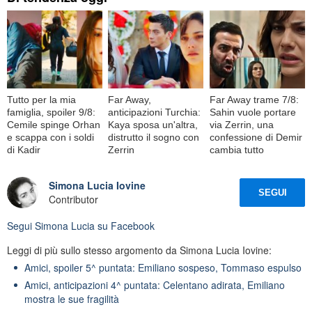
Tutto per la mia
Far Away,
Far Away trame 7/8:
famiglia, spoiler 9/8:
anticipazioni Turchia:
Sahin vuole portare
Cemile spinge Orhan
Kaya sposa un'altra,
via Zerrin, una
e scappa con i soldi
distrutto il sogno con
confessione di Demir
di Kadir
Zerrin
cambia tutto
Simona Lucia Iovine
SEGUI
Contributor
Segui
Simona Lucia
su Facebook
Leggi di più sullo stesso argomento da Simona Lucia Iovine:
Amici, spoiler 5^ puntata: Emiliano sospeso, Tommaso espulso
Amici, anticipazioni 4^ puntata: Celentano adirata, Emiliano
mostra le sue fragilità