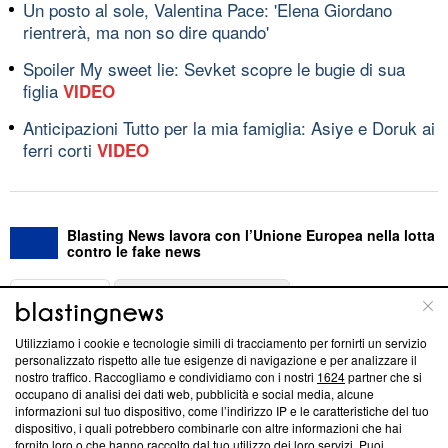
Un posto al sole, Valentina Pace: 'Elena Giordano
rientrerà, ma non so dire quando'
Spoiler My sweet lie: Sevket scopre le bugie di sua
figlia
VIDEO
Anticipazioni Tutto per la mia famiglia: Asiye e Doruk ai
ferri corti
VIDEO
Blasting News lavora con l’Unione Europea nella lotta
contro le fake news
ABOUT
LINEA EDITORIALE
Utilizziamo i cookie e tecnologie simili di tracciamento per fornirti un servizio
Questa sezione offre informazioni trasparenti su Blasting
personalizzato rispetto alle tue esigenze di navigazione e per analizzare il
nostro traffico. Raccogliamo e condividiamo con i nostri
1624
partner che si
News, sui nostri processi editoriali e su come ci impegniamo a
occupano di analisi dei dati web, pubblicità e social media, alcune
creare news di qualità. Inoltre, afferma la nostra aderenza a
informazioni sul tuo dispositivo, come l’indirizzo IP e le caratteristiche del tuo
‘Trust Project - News with Integrity’
Blasting News non è
dispositivo, i quali potrebbero combinarle con altre informazioni che hai
ancora membro del programma, ma ha richiesto di farne
fornito loro o che hanno raccolto dal tuo utilizzo dei loro servizi. Puoi