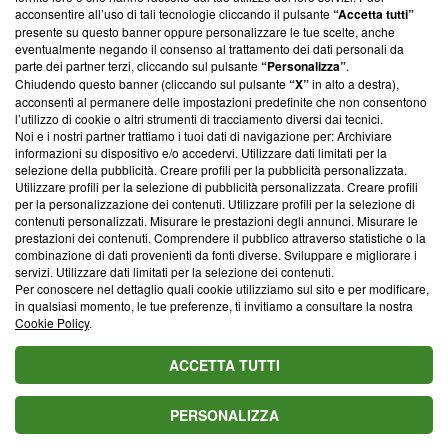
parte; Trust Project non ha ancora effettuato una verifica di
acconsentire all’uso di tali tecnologie cliccando il pulsante
“Accetta tutti”
conformità agli standard.
presente su questo banner oppure personalizzare le tue scelte, anche
eventualmente negando il consenso al trattamento dei dati personali da
parte dei partner terzi, cliccando sul pulsante
“Personalizza”
.
Su di noi
Chiudendo questo banner (cliccando sul pulsante
“X”
in alto a destra),
acconsenti al permanere delle impostazioni predefinite che non consentono
Team editoriale
l’utilizzo di cookie o altri strumenti di tracciamento diversi dai tecnici.
Noi e i nostri partner trattiamo i tuoi dati di navigazione per: Archiviare
Corporate
informazioni su dispositivo e/o accedervi. Utilizzare dati limitati per la
selezione della pubblicità. Creare profili per la pubblicità personalizzata.
Redazione
Utilizzare profili per la selezione di pubblicità personalizzata. Creare profili
per la personalizzazione dei contenuti. Utilizzare profili per la selezione di
Informativa Privacy
contenuti personalizzati. Misurare le prestazioni degli annunci. Misurare le
prestazioni dei contenuti. Comprendere il pubblico attraverso statistiche o la
Cookie Policy
combinazione di dati provenienti da fonti diverse. Sviluppare e migliorare i
servizi. Utilizzare dati limitati per la selezione dei contenuti.
Blasting SA, IDI CHE-247.845.224, Via Carlo Frasca, 3 - 6900
Per conoscere nel dettaglio quali cookie utilizziamo sul sito e per modificare,
Lugano (Svizzera) Tel:
+39 0690258937
in qualsiasi momento, le tue preferenze, ti invitiamo a consultare la nostra
Cookie Policy
.
© 2026 Blasting News
ACCETTA TUTTI
PERSONALIZZA