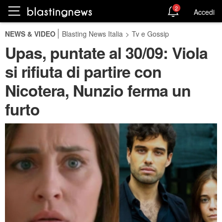
2
Accedi
NEWS & VIDEO
Blasting News Italia
>
Tv e Gossip
Upas, puntate al 30/09: Viola
si rifiuta di partire con
Nicotera, Nunzio ferma un
furto