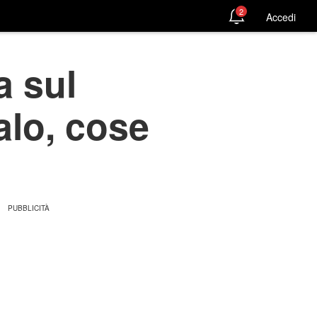
2
Accedi
a sul
lo, cose