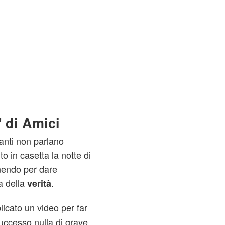
' di Amici
anti non parlano
 in casetta la notte di
nendo per dare
a della
.
verità
icato un video per far
ccesso nulla di grave