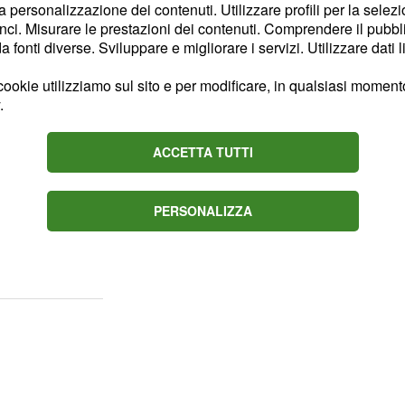
la personalizzazione dei contenuti. Utilizzare profili per la selez
 non può essere
ci. Misurare le prestazioni dei contenuti. Comprendere il pubblic
fonti diverse. Sviluppare e migliorare i servizi. Utilizzare dati l
ookie utilizziamo sul sito e per modificare, in qualsiasi momento,
ndati in onda il 16 e 17
.
su cosa hanno
rsi una severa punizione
ACCETTA TUTTI
 professori.
opo la registrazione,
PERSONALIZZA
rifuoco a Maddalena e
retta via".