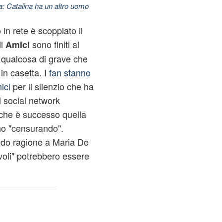
: Catalina ha un altro uomo
in rete è scoppiato il
di
sono finiti al
Amici
r qualcosa di grave che
in casetta. I
fan stanno
ici
per il silenzio che ha
 social network
 che è successo quella
nno "censurando".
ndo ragione a Maria De
evoli" potrebbero essere