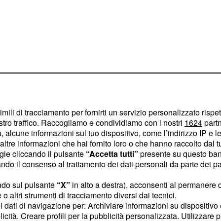
imili di tracciamento per fornirti un servizio personalizzato rispe
stro traffico. Raccogliamo e condividiamo con i nostri
1624
partn
 alcune informazioni sul tuo dispositivo, come l’indirizzo IP e le 
so' di Amici
ltre informazioni che hai fornito loro o che hanno raccolto dal tuo
ogie cliccando il pulsante
“Accetta tutti”
presente su questo ban
omba" che ha acceso i
o il consenso al trattamento dei dati personali da parte dei par
e di Amici e su alcuni suoi
ndo sul pulsante
“X”
in alto a destra), acconsenti al permanere 
 speciale, infatti, hanno
o altri strumenti di tracciamento diversi dai tecnici.
che è stato preso
ento
uoi dati di navigazione per: Archiviare informazioni su dispositivo 
licità. Creare profili per la pubblicità personalizzata. Utilizzare p
notte di Capodanno hanno