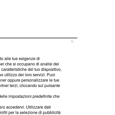
tto alle tue esigenze di
er che si occupano di analisi dei
caratteristiche del tuo dispositivo,
 utilizzo dei loro servizi. Puoi
ner oppure personalizzare le tue
tner terzi, cliccando sul pulsante
delle impostazioni predefinite che
e/o accedervi. Utilizzare dati
rofili per la selezione di pubblicità