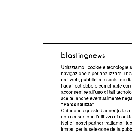
Utilizziamo i cookie e tecnologie s
navigazione e per analizzare il no
dati web, pubblicità e social media,
Aggiornamenti sul 'ca
i quali potrebbero combinarle con a
acconsentire all’uso di tali tecnol
Mercoledì scorso è scoppiata la "b
scelte, anche eventualmente negand
“Personalizza”
.
riflettori sulla ventiduesima edizion
Chiudendo questo banner (clicca
protagonisti. Le anticipazioni del 16°
non consentono l’utilizzo di cookie 
informato il pubblico del
provvedim
Noi e i nostri partner trattiamo i t
limitati per la selezione della pubb
nei confronti di sei allievi che la 