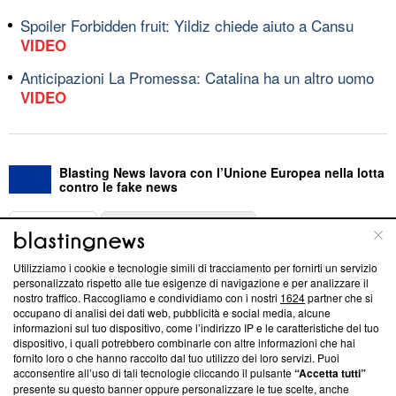
Spoiler Forbidden fruit: Yildiz chiede aiuto a Cansu
VIDEO
Anticipazioni La Promessa: Catalina ha un altro uomo
VIDEO
Blasting News lavora con l’Unione Europea nella lotta
contro le fake news
ABOUT
LINEA EDITORIALE
Utilizziamo i cookie e tecnologie simili di tracciamento per fornirti un servizio
Questa sezione offre informazioni trasparenti su Blasting
personalizzato rispetto alle tue esigenze di navigazione e per analizzare il
nostro traffico. Raccogliamo e condividiamo con i nostri
1624
partner che si
News, sui nostri processi editoriali e su come ci impegniamo a
occupano di analisi dei dati web, pubblicità e social media, alcune
creare news di qualità. Inoltre, afferma la nostra aderenza a
informazioni sul tuo dispositivo, come l’indirizzo IP e le caratteristiche del tuo
‘Trust Project - News with Integrity’
Blasting News non è
dispositivo, i quali potrebbero combinarle con altre informazioni che hai
ancora membro del programma, ma ha richiesto di farne
fornito loro o che hanno raccolto dal tuo utilizzo dei loro servizi. Puoi
parte; Trust Project non ha ancora effettuato una verifica di
acconsentire all’uso di tali tecnologie cliccando il pulsante
“Accetta tutti”
conformità agli standard.
presente su questo banner oppure personalizzare le tue scelte, anche