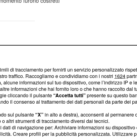
 momento furono costretti
imili di tracciamento per fornirti un servizio personalizzato rispe
stro traffico. Raccogliamo e condividiamo con i nostri
1624
partn
 alcune informazioni sul tuo dispositivo, come l’indirizzo IP e le 
ltre informazioni che hai fornito loro o che hanno raccolto dal tuo
ogie cliccando il pulsante
“Accetta tutti”
presente su questo ban
o il consenso al trattamento dei dati personali da parte dei par
ndo sul pulsante
“X”
in alto a destra), acconsenti al permanere 
o altri strumenti di tracciamento diversi dai tecnici.
uoi dati di navigazione per: Archiviare informazioni su dispositivo 
noni, la super-
licità. Creare profili per la pubblicità personalizzata. Utilizzare p