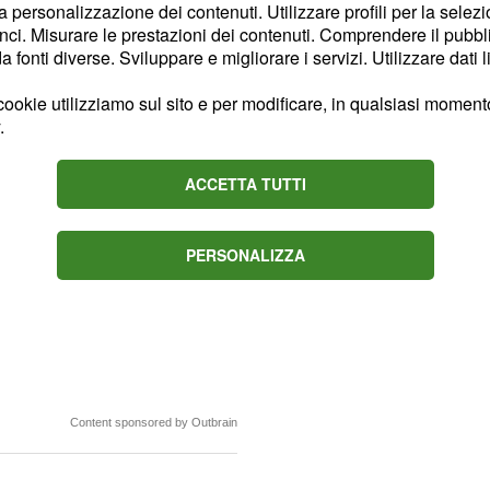
 Sanremo
la personalizzazione dei contenuti. Utilizzare profili per la selez
ci. Misurare le prestazioni dei contenuti. Comprendere il pubblic
 un figlio: si chiama
fonti diverse. Sviluppare e migliorare i servizi. Utilizzare dati l
i anni, è sempre rimasto
ookie utilizziamo sul sito e per modificare, in qualsiasi momento,
.
re mai foto di suo figlio
ACCETTA TUTTI
gli.
 la cantante ha ammesso
PERSONALIZZA
 nascosto di essere
 batoste subite nel
Content sponsored by Outbrain