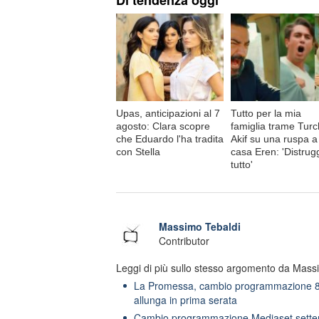
Di tendenza oggi
Upas, anticipazioni al 7
Tutto per la mia
agosto: Clara scopre
famiglia trame Turc
che Eduardo l'ha tradita
Akif su una ruspa a
con Stella
casa Eren: 'Distrug
tutto'
Massimo Tebaldi
Contributor
Leggi di più sullo stesso argomento da Mass
La Promessa, cambio programmazione 8 
allunga in prima serata
Cambio programmazione Mediaset settem