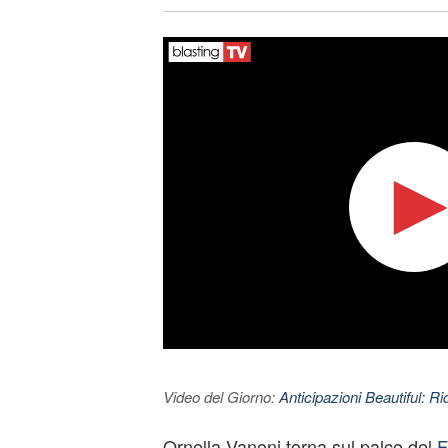
Video del Giorno:
Anticipazioni Beautiful: Ri
Ornella Vanoni torna sul palco del
F