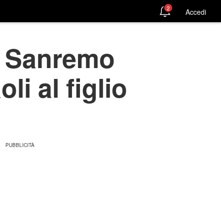
2
Accedi
 a Sanremo
li al figlio