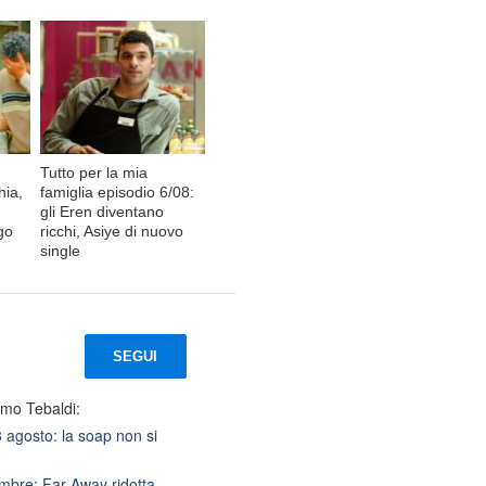
Tutto per la mia
hia,
famiglia episodio 6/08:
gli Eren diventano
go
ricchi, Asiye di nuovo
single
SEGUI
imo Tebaldi:
agosto: la soap non si
bre: Far Away ridotta,