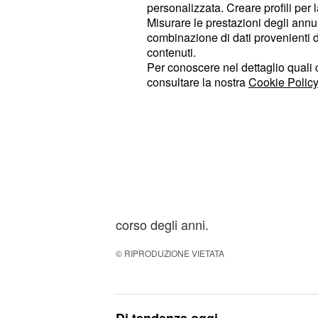
ospite della finale a
personalizzata. Creare profili per 
Misurare le prestazioni degli annun
Da un'altra relazione ha avuto anche
combinazione di dati provenienti da 
contenuti.
Cristiano Ardenzi ma, in tutti quest
Per conoscere nel dettaglio quali c
segreto.
consultare la nostra
Cookie Policy
La cantante ha scelto di non pubblica
e non ha mai raccontato troppi detta
In una delle sue ultime interviste,
di essere grata alla vita ma non ha
delusa dall'amore, date le numerose
corso degli anni.
© RIPRODUZIONE VIETATA