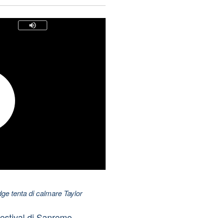
dge tenta di calmare Taylor
estival di Sanremo