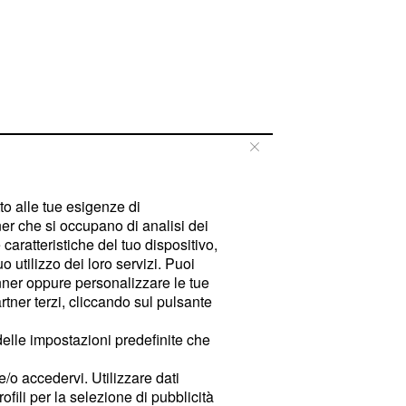
tto alle tue esigenze di
er che si occupano di analisi dei
caratteristiche del tuo dispositivo,
 utilizzo dei loro servizi. Puoi
ner oppure personalizzare le tue
tner terzi, cliccando sul pulsante
delle impostazioni predefinite che
e/o accedervi. Utilizzare dati
rofili per la selezione di pubblicità