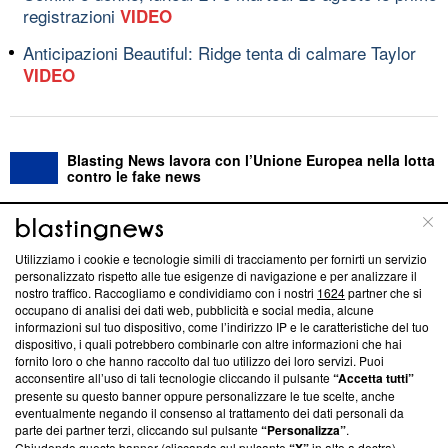
registrazioni
VIDEO
Anticipazioni Beautiful: Ridge tenta di calmare Taylor
VIDEO
Blasting News lavora con l’Unione Europea nella lotta
contro le fake news
ABOUT
LINEA EDITORIALE
Utilizziamo i cookie e tecnologie simili di tracciamento per fornirti un servizio
personalizzato rispetto alle tue esigenze di navigazione e per analizzare il
Questa sezione offre informazioni trasparenti su Blasting
nostro traffico. Raccogliamo e condividiamo con i nostri
1624
partner che si
News, sui nostri processi editoriali e su come ci impegniamo a
occupano di analisi dei dati web, pubblicità e social media, alcune
creare news di qualità. Inoltre, afferma la nostra aderenza a
informazioni sul tuo dispositivo, come l’indirizzo IP e le caratteristiche del tuo
‘Trust Project - News with Integrity’
Blasting News non è
dispositivo, i quali potrebbero combinarle con altre informazioni che hai
fornito loro o che hanno raccolto dal tuo utilizzo dei loro servizi. Puoi
ancora membro del programma, ma ha richiesto di farne
acconsentire all’uso di tali tecnologie cliccando il pulsante
“Accetta tutti”
parte; Trust Project non ha ancora effettuato una verifica di
presente su questo banner oppure personalizzare le tue scelte, anche
conformità agli standard.
eventualmente negando il consenso al trattamento dei dati personali da
parte dei partner terzi, cliccando sul pulsante
“Personalizza”
.
Su di noi
Chiudendo questo banner (cliccando sul pulsante
in alto a destra),