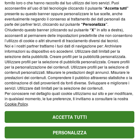
ancora membro del programma, ma ha richiesto di farne
fornito loro o che hanno raccolto dal tuo utilizzo dei loro servizi. Puoi
parte; Trust Project non ha ancora effettuato una verifica di
acconsentire all’uso di tali tecnologie cliccando il pulsante
“Accetta tutti”
conformità agli standard.
presente su questo banner oppure personalizzare le tue scelte, anche
eventualmente negando il consenso al trattamento dei dati personali da
parte dei partner terzi, cliccando sul pulsante
“Personalizza”
.
Su di noi
Chiudendo questo banner (cliccando sul pulsante
“X”
in alto a destra),
acconsenti al permanere delle impostazioni predefinite che non consentono
Team editoriale
l’utilizzo di cookie o altri strumenti di tracciamento diversi dai tecnici.
Noi e i nostri partner trattiamo i tuoi dati di navigazione per: Archiviare
Corporate
informazioni su dispositivo e/o accedervi. Utilizzare dati limitati per la
selezione della pubblicità. Creare profili per la pubblicità personalizzata.
Redazione
Utilizzare profili per la selezione di pubblicità personalizzata. Creare profili
per la personalizzazione dei contenuti. Utilizzare profili per la selezione di
Informativa Privacy
contenuti personalizzati. Misurare le prestazioni degli annunci. Misurare le
prestazioni dei contenuti. Comprendere il pubblico attraverso statistiche o la
Cookie Policy
combinazione di dati provenienti da fonti diverse. Sviluppare e migliorare i
servizi. Utilizzare dati limitati per la selezione dei contenuti.
Blasting SA, IDI CHE-247.845.224, Via Carlo Frasca, 3 - 6900
Per conoscere nel dettaglio quali cookie utilizziamo sul sito e per modificare,
Lugano (Svizzera) Tel:
+39 0690258937
in qualsiasi momento, le tue preferenze, ti invitiamo a consultare la nostra
Cookie Policy
.
© 2026 Blasting News
ACCETTA TUTTI
PERSONALIZZA