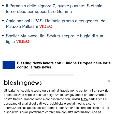
Il Paradiso delle signore 7, nuove puntate: Stefania
tornerebbe per supportare Gemma
Anticipazioni UPAS: Raffaele pronto a congedarsi da
Palazzo Palladini
VIDEO
Spoiler My sweet lie: Sevket scopre le bugie di sua
figlia
VIDEO
Blasting News lavora con l’Unione Europea nella lotta
contro le fake news
ABOUT
LINEA EDITORIALE
Utilizziamo i cookie e tecnologie simili di tracciamento per fornirti un servizio
Questa sezione offre informazioni trasparenti su Blasting
personalizzato rispetto alle tue esigenze di navigazione e per analizzare il
nostro traffico. Raccogliamo e condividiamo con i nostri
1624
partner che si
News, sui nostri processi editoriali e su come ci impegniamo a
occupano di analisi dei dati web, pubblicità e social media, alcune
creare news di qualità. Inoltre, afferma la nostra aderenza a
informazioni sul tuo dispositivo, come l’indirizzo IP e le caratteristiche del tuo
‘Trust Project - News with Integrity’
Blasting News non è
dispositivo, i quali potrebbero combinarle con altre informazioni che hai