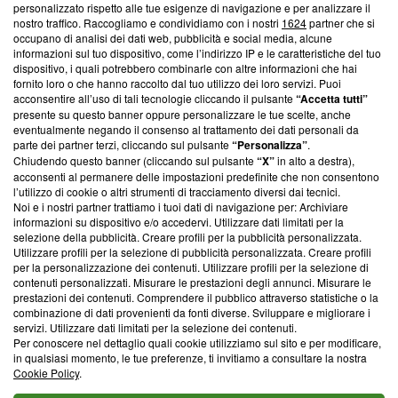
Questa sezione offre informazioni trasparenti su Blasting
personalizzato rispetto alle tue esigenze di navigazione e per analizzare il
nostro traffico. Raccogliamo e condividiamo con i nostri
1624
partner che si
News, sui nostri processi editoriali e su come ci impegniamo a
occupano di analisi dei dati web, pubblicità e social media, alcune
creare news di qualità. Inoltre, afferma la nostra aderenza a
informazioni sul tuo dispositivo, come l’indirizzo IP e le caratteristiche del tuo
‘Trust Project - News with Integrity’
Blasting News non è
dispositivo, i quali potrebbero combinarle con altre informazioni che hai
ancora membro del programma, ma ha richiesto di farne
fornito loro o che hanno raccolto dal tuo utilizzo dei loro servizi. Puoi
parte; Trust Project non ha ancora effettuato una verifica di
acconsentire all’uso di tali tecnologie cliccando il pulsante
“Accetta tutti”
conformità agli standard.
presente su questo banner oppure personalizzare le tue scelte, anche
eventualmente negando il consenso al trattamento dei dati personali da
parte dei partner terzi, cliccando sul pulsante
“Personalizza”
.
Su di noi
Chiudendo questo banner (cliccando sul pulsante
“X”
in alto a destra),
acconsenti al permanere delle impostazioni predefinite che non consentono
Team editoriale
l’utilizzo di cookie o altri strumenti di tracciamento diversi dai tecnici.
Noi e i nostri partner trattiamo i tuoi dati di navigazione per: Archiviare
Corporate
informazioni su dispositivo e/o accedervi. Utilizzare dati limitati per la
selezione della pubblicità. Creare profili per la pubblicità personalizzata.
Redazione
Utilizzare profili per la selezione di pubblicità personalizzata. Creare profili
per la personalizzazione dei contenuti. Utilizzare profili per la selezione di
Informativa Privacy
contenuti personalizzati. Misurare le prestazioni degli annunci. Misurare le
prestazioni dei contenuti. Comprendere il pubblico attraverso statistiche o la
Cookie Policy
combinazione di dati provenienti da fonti diverse. Sviluppare e migliorare i
servizi. Utilizzare dati limitati per la selezione dei contenuti.
Blasting SA, IDI CHE-247.845.224, Via Carlo Frasca, 3 - 6900
Per conoscere nel dettaglio quali cookie utilizziamo sul sito e per modificare,
Lugano (Svizzera) Tel:
+39 0690258937
in qualsiasi momento, le tue preferenze, ti invitiamo a consultare la nostra
Cookie Policy
.
© 2026 Blasting News