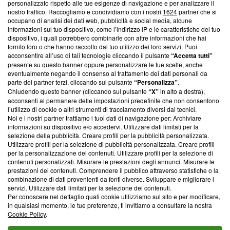
Questa sezione offre informazioni trasparenti su Blasting
personalizzato rispetto alle tue esigenze di navigazione e per analizzare il
nostro traffico. Raccogliamo e condividiamo con i nostri
1624
partner che si
News, sui nostri processi editoriali e su come ci impegniamo a
occupano di analisi dei dati web, pubblicità e social media, alcune
creare news di qualità. Inoltre, afferma la nostra aderenza a
informazioni sul tuo dispositivo, come l’indirizzo IP e le caratteristiche del tuo
‘Trust Project - News with Integrity’
Blasting News non è
dispositivo, i quali potrebbero combinarle con altre informazioni che hai
ancora membro del programma, ma ha richiesto di farne
fornito loro o che hanno raccolto dal tuo utilizzo dei loro servizi. Puoi
parte; Trust Project non ha ancora effettuato una verifica di
acconsentire all’uso di tali tecnologie cliccando il pulsante
“Accetta tutti”
conformità agli standard.
presente su questo banner oppure personalizzare le tue scelte, anche
eventualmente negando il consenso al trattamento dei dati personali da
parte dei partner terzi, cliccando sul pulsante
“Personalizza”
.
Su di noi
Chiudendo questo banner (cliccando sul pulsante
“X”
in alto a destra),
acconsenti al permanere delle impostazioni predefinite che non consentono
Team editoriale
l’utilizzo di cookie o altri strumenti di tracciamento diversi dai tecnici.
Noi e i nostri partner trattiamo i tuoi dati di navigazione per: Archiviare
Corporate
informazioni su dispositivo e/o accedervi. Utilizzare dati limitati per la
selezione della pubblicità. Creare profili per la pubblicità personalizzata.
Redazione
Utilizzare profili per la selezione di pubblicità personalizzata. Creare profili
per la personalizzazione dei contenuti. Utilizzare profili per la selezione di
Informativa Privacy
contenuti personalizzati. Misurare le prestazioni degli annunci. Misurare le
prestazioni dei contenuti. Comprendere il pubblico attraverso statistiche o la
Cookie Policy
combinazione di dati provenienti da fonti diverse. Sviluppare e migliorare i
servizi. Utilizzare dati limitati per la selezione dei contenuti.
Blasting SA, IDI CHE-247.845.224, Via Carlo Frasca, 3 - 6900
Per conoscere nel dettaglio quali cookie utilizziamo sul sito e per modificare,
Lugano (Svizzera) Tel:
+39 0690258937
in qualsiasi momento, le tue preferenze, ti invitiamo a consultare la nostra
Cookie Policy
.
© 2026 Blasting News