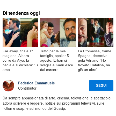
Di tendenza oggi
Far away, finale 1ª
Tutto per la mia
La Promessa, trame
stagione: Albora
famiglia, spoiler 5
Spagna, detective
corre da Alya, la
agosto: Erhan si
gela Adriano: 'Ho
bacia e si dichiara: 'Ti
sveglia e Kadir esce
trovato Catalina, ha
amo'
dal carcere
già un altro'
Federica Emmanuele
SEGUI
Contributor
Da sempre appassionata di arte, cinema, televisione, e spettacolo,
adora scrivere e leggere, notizie sui programmi televisivi, sulle
fiction e soap, e sul mondo del Gossip.