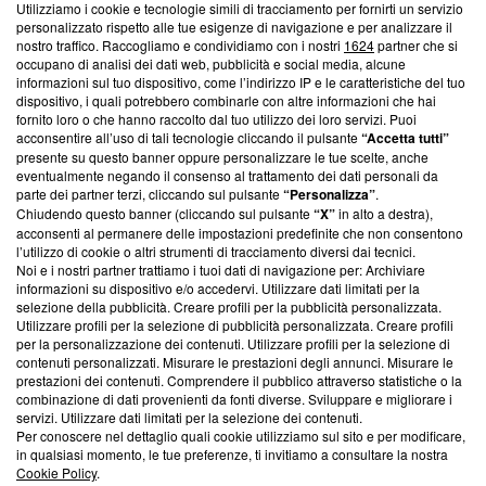
Utilizziamo i cookie e tecnologie simili di tracciamento per fornirti un servizio
Questa sezione offre informazioni trasparenti su Blasting
personalizzato rispetto alle tue esigenze di navigazione e per analizzare il
nostro traffico. Raccogliamo e condividiamo con i nostri
1624
partner che si
News, sui nostri processi editoriali e su come ci impegniamo a
occupano di analisi dei dati web, pubblicità e social media, alcune
creare news di qualità. Inoltre, afferma la nostra aderenza a
informazioni sul tuo dispositivo, come l’indirizzo IP e le caratteristiche del tuo
‘Trust Project - News with Integrity’
Blasting News non è
dispositivo, i quali potrebbero combinarle con altre informazioni che hai
ancora membro del programma, ma ha richiesto di farne
fornito loro o che hanno raccolto dal tuo utilizzo dei loro servizi. Puoi
parte; Trust Project non ha ancora effettuato una verifica di
acconsentire all’uso di tali tecnologie cliccando il pulsante
“Accetta tutti”
conformità agli standard.
presente su questo banner oppure personalizzare le tue scelte, anche
eventualmente negando il consenso al trattamento dei dati personali da
parte dei partner terzi, cliccando sul pulsante
“Personalizza”
.
Su di noi
Chiudendo questo banner (cliccando sul pulsante
“X”
in alto a destra),
acconsenti al permanere delle impostazioni predefinite che non consentono
Team editoriale
l’utilizzo di cookie o altri strumenti di tracciamento diversi dai tecnici.
Noi e i nostri partner trattiamo i tuoi dati di navigazione per: Archiviare
Corporate
informazioni su dispositivo e/o accedervi. Utilizzare dati limitati per la
selezione della pubblicità. Creare profili per la pubblicità personalizzata.
Redazione
Utilizzare profili per la selezione di pubblicità personalizzata. Creare profili
per la personalizzazione dei contenuti. Utilizzare profili per la selezione di
Informativa Privacy
contenuti personalizzati. Misurare le prestazioni degli annunci. Misurare le
prestazioni dei contenuti. Comprendere il pubblico attraverso statistiche o la
Cookie Policy
combinazione di dati provenienti da fonti diverse. Sviluppare e migliorare i
servizi. Utilizzare dati limitati per la selezione dei contenuti.
Blasting SA, IDI CHE-247.845.224, Via Carlo Frasca, 3 - 6900
Per conoscere nel dettaglio quali cookie utilizziamo sul sito e per modificare,
Lugano (Svizzera) Tel:
+39 0690258937
in qualsiasi momento, le tue preferenze, ti invitiamo a consultare la nostra
Cookie Policy
.