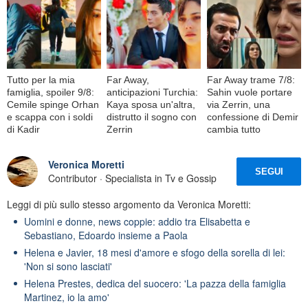
Tutto per la mia
Far Away,
Far Away trame 7/8:
famiglia, spoiler 9/8:
anticipazioni Turchia:
Sahin vuole portare
Cemile spinge Orhan
Kaya sposa un'altra,
via Zerrin, una
e scappa con i soldi
distrutto il sogno con
confessione di Demir
di Kadir
Zerrin
cambia tutto
Veronica Moretti
SEGUI
Contributor · Specialista in Tv e Gossip
Leggi di più sullo stesso argomento da Veronica Moretti:
Uomini e donne, news coppie: addio tra Elisabetta e
Sebastiano, Edoardo insieme a Paola
Helena e Javier, 18 mesi d'amore e sfogo della sorella di lei:
'Non si sono lasciati'
Helena Prestes, dedica del suocero: 'La pazza della famiglia
Martinez, io la amo'