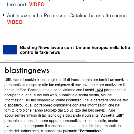
ferri corti
VIDEO
Anticipazioni La Promessa: Catalina ha un altro uomo
VIDEO
Blasting News lavora con l’Unione Europea nella lotta
contro le fake news
ABOUT
LINEA EDITORIALE
Utilizziamo i cookie e tecnologie simili di tracciamento per fornirti un servizio
Questa sezione offre informazioni trasparenti su Blasting
personalizzato rispetto alle tue esigenze di navigazione e per analizzare il
nostro traffico. Raccogliamo e condividiamo con i nostri
1624
partner che si
News, sui nostri processi editoriali e su come ci impegniamo a
occupano di analisi dei dati web, pubblicità e social media, alcune
creare news di qualità. Inoltre, afferma la nostra aderenza a
informazioni sul tuo dispositivo, come l’indirizzo IP e le caratteristiche del tuo
‘Trust Project - News with Integrity’
Blasting News non è
dispositivo, i quali potrebbero combinarle con altre informazioni che hai
ancora membro del programma, ma ha richiesto di farne
fornito loro o che hanno raccolto dal tuo utilizzo dei loro servizi. Puoi
parte; Trust Project non ha ancora effettuato una verifica di
acconsentire all’uso di tali tecnologie cliccando il pulsante
“Accetta tutti”
conformità agli standard.
presente su questo banner oppure personalizzare le tue scelte, anche
eventualmente negando il consenso al trattamento dei dati personali da
parte dei partner terzi, cliccando sul pulsante
“Personalizza”
.
Su di noi