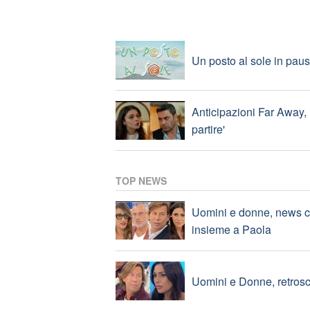
Spoiler My sweet lie: Se
Un posto al sole in paus
Anticipazioni Far Away, 
partire'
TOP NEWS
Uomini e donne, news co
insieme a Paola
Uomini e Donne, retros