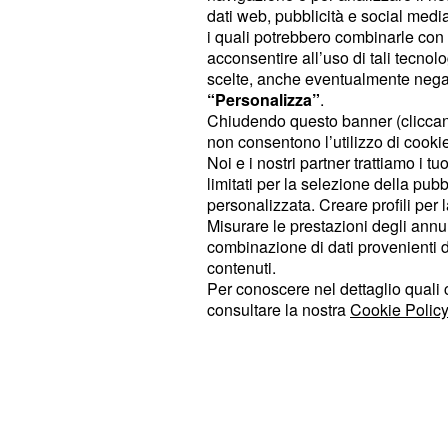
dati web, pubblicità e social media,
i quali potrebbero combinarle con a
acconsentire all’uso di tali tecnol
TOP VIDEO
scelte, anche eventualmente negand
“Personalizza”
.
Chiudendo questo banner (clicca
Uomini e donne, lunedì 2
non consentono l’utilizzo di cookie 
Noi e i nostri partner trattiamo i t
limitati per la selezione della pubb
personalizzata. Creare profili per 
Anticipazioni La Promes
Misurare le prestazioni degli annun
combinazione di dati provenienti da 
contenuti.
Per conoscere nel dettaglio quali c
PLAYLIST
consultare la nostra
Cookie Policy
Anticipazioni Beautiful: