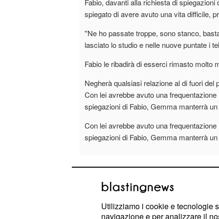
Fabio, davanti alla richiesta di spiegazio
spiegato di avere avuto una vita difficile, p
''Ne ho passate troppe, sono stanco, basta 
lasciato lo studio e nelle nuove puntate i 
Fabio le ribadirà di esserci rimasto molto 
Negherà qualsiasi relazione al di fuori d
Con lei avrebbe avuto una frequentazione 
spiegazioni di Fabio, Gemma manterrà un 
Con lei avrebbe avuto una frequentazione 
spiegazioni di Fabio, Gemma manterrà un 
5 dicembre 2024 18:30
di
Susanna Buffa
Utilizziamo i cookie e tecnologie s
navigazione e per analizzare il no
UOMINI E DONNE