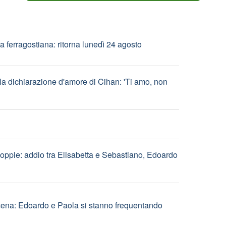
vket scopre le bugie di sua figlia
a ferragostiana: ritorna lunedì 24 agosto
la dichiarazione d'amore di Cihan: 'Ti amo, non
ppie: addio tra Elisabetta e Sebastiano, Edoardo
cena: Edoardo e Paola si stanno frequentando