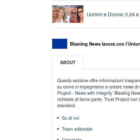
Uomini e Donne: il 24 e 
Blasting News lavora con l’Union
ABOUT
Questa sezione offre informazioni trasparen
su come ci impegniamo a creare news di qu
Project - News with Integrity’
Blasting New
richiesto di farne parte; Trust Project non 
standard.
Su di noi
Team editoriale
Corporate