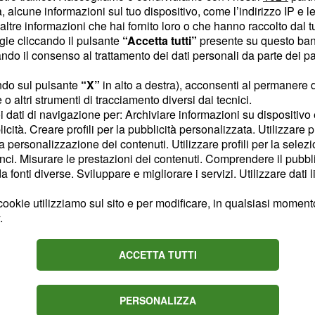
 alcune informazioni sul tuo dispositivo, come l’indirizzo IP e le 
ltre informazioni che hai fornito loro o che hanno raccolto dal tuo
ogie cliccando il pulsante
“Accetta tutti”
presente su questo ban
o il consenso al trattamento dei dati personali da parte dei par
ndo sul pulsante
“X”
in alto a destra), acconsenti al permanere 
4 e martedì 25 agosto le prime registrazioni
o altri strumenti di tracciamento diversi dai tecnici.
uoi dati di navigazione per: Archiviare informazioni su dispositivo 
licità. Creare profili per la pubblicità personalizzata. Utilizzare p
la personalizzazione dei contenuti. Utilizzare profili per la selez
sa: Catalina ha un altro uomo
ci. Misurare le prestazioni dei contenuti. Comprendere il pubblic
fonti diverse. Sviluppare e migliorare i servizi. Utilizzare dati l
ookie utilizziamo sul sito e per modificare, in qualsiasi momento,
.
 Ridge tenta di calmare Taylor
ACCETTA TUTTI
PERSONALIZZA