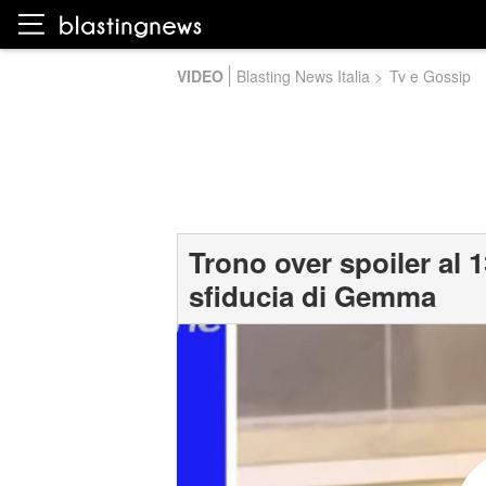
VIDEO
Blasting News Italia
>
Tv e Gossip
Trono over spoiler al 
sfiducia di Gemma