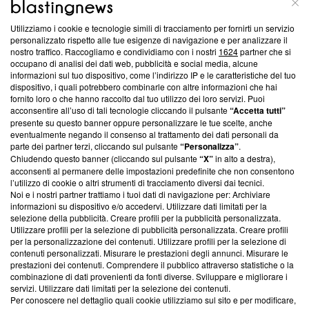
Questa sezione offre informazioni trasparenti su Blasting
Utilizziamo i cookie e tecnologie simili di tracciamento per fornirti un servizio
News, sui nostri processi editoriali e su come ci impegniamo a
personalizzato rispetto alle tue esigenze di navigazione e per analizzare il
creare news di qualità. Inoltre, afferma la nostra aderenza a
nostro traffico. Raccogliamo e condividiamo con i nostri
1624
partner che si
‘Trust Project - News with Integrity’
Blasting News non è
occupano di analisi dei dati web, pubblicità e social media, alcune
informazioni sul tuo dispositivo, come l’indirizzo IP e le caratteristiche del tuo
ancora membro del programma, ma ha richiesto di farne
dispositivo, i quali potrebbero combinarle con altre informazioni che hai
parte; Trust Project non ha ancora effettuato una verifica di
fornito loro o che hanno raccolto dal tuo utilizzo dei loro servizi. Puoi
conformità agli standard.
acconsentire all’uso di tali tecnologie cliccando il pulsante
“Accetta tutti”
presente su questo banner oppure personalizzare le tue scelte, anche
Su di noi
eventualmente negando il consenso al trattamento dei dati personali da
parte dei partner terzi, cliccando sul pulsante
“Personalizza”
.
Team editoriale
Chiudendo questo banner (cliccando sul pulsante
“X”
in alto a destra),
acconsenti al permanere delle impostazioni predefinite che non consentono
Corporate
l’utilizzo di cookie o altri strumenti di tracciamento diversi dai tecnici.
Noi e i nostri partner trattiamo i tuoi dati di navigazione per: Archiviare
Redazione
informazioni su dispositivo e/o accedervi. Utilizzare dati limitati per la
selezione della pubblicità. Creare profili per la pubblicità personalizzata.
Informativa Privacy
Utilizzare profili per la selezione di pubblicità personalizzata. Creare profili
per la personalizzazione dei contenuti. Utilizzare profili per la selezione di
Cookie Policy
contenuti personalizzati. Misurare le prestazioni degli annunci. Misurare le
prestazioni dei contenuti. Comprendere il pubblico attraverso statistiche o la
combinazione di dati provenienti da fonti diverse. Sviluppare e migliorare i
Blasting SA, IDI CHE-247.845.224, Via Carlo Frasca, 3 - 6900
servizi. Utilizzare dati limitati per la selezione dei contenuti.
Lugano (Svizzera) Tel:
+39 0690258937
Per conoscere nel dettaglio quali cookie utilizziamo sul sito e per modificare,