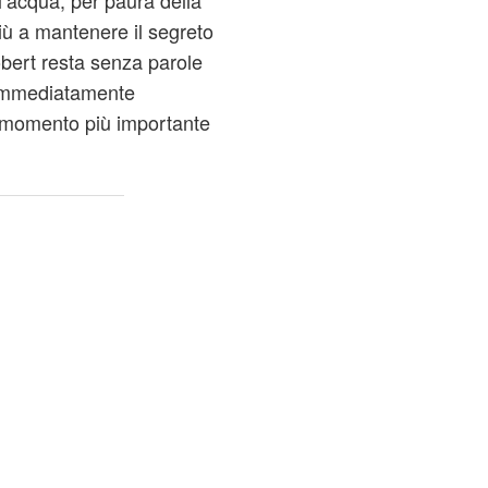
’acqua, per paura della
iù a mantenere il segreto
Robert resta senza parole
e immediatamente
il momento più importante