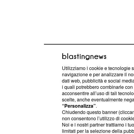
Utilizziamo i cookie e tecnologie s
Per salutare la famiglia prima della
navigazione e per analizzare il no
decide di cucinare una cena specia
dati web, pubblicità e social media,
storto. Nonostante l’inconveniente, 
i quali potrebbero combinarle con a
acconsentire all’uso di tali tecnol
clima affettuoso insieme a Robert, 
scelte, anche eventualmente negand
Durante la cena, Valentina si rende 
“Personalizza”
.
addio stia pesando soprattutto su 
Chiudendo questo banner (clicca
non consentono l’utilizzo di cookie 
faticano a nascondere la loro malin
Noi e i nostri partner trattiamo i t
limitati per la selezione della pubb