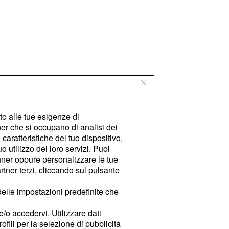
tto alle tue esigenze di
er che si occupano di analisi dei
caratteristiche del tuo dispositivo,
 utilizzo dei loro servizi. Puoi
ner oppure personalizzare le tue
tner terzi, cliccando sul pulsante
delle impostazioni predefinite che
e/o accedervi. Utilizzare dati
rofili per la selezione di pubblicità