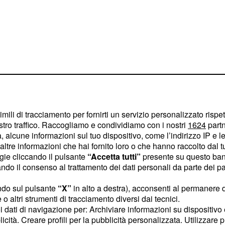
imili di tracciamento per fornirti un servizio personalizzato rispe
 partenza, Valentina
stro traffico. Raccogliamo e condividiamo con i nostri
1624
partn
le, ma qualcosa va
 alcune informazioni sul tuo dispositivo, come l’indirizzo IP e le 
la serata trascorre in un
ltre informazioni che hai fornito loro o che hanno raccolto dal tuo
ogie cliccando il pulsante
“Accetta tutti”
presente su questo ban
Werner, Leander e Otto.
o il consenso al trattamento dei dati personali da parte dei par
conto di quanto il suo
Robert e Werner, che
ndo sul pulsante
“X”
in alto a destra), acconsenti al permanere 
o altri strumenti di tracciamento diversi dai tecnici.
conia.
uoi dati di navigazione per: Archiviare informazioni su dispositivo 
licità. Creare profili per la pubblicità personalizzata. Utilizzare p