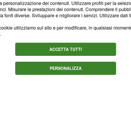
 tra Eleni e
la personalizzazione dei contenuti. Utilizzare profili per la selez
ci. Misurare le prestazioni dei contenuti. Comprendere il pubblic
fonti diverse. Sviluppare e migliorare i servizi. Utilizzare dati l
mento di intimità
ookie utilizziamo sul sito e per modificare, in qualsiasi momento,
ambiano un bacio
.
che nessuno possa
fforzarsi sempre di più,
ACCETTA TUTTI
mettersi tra loro.
PERSONALIZZA