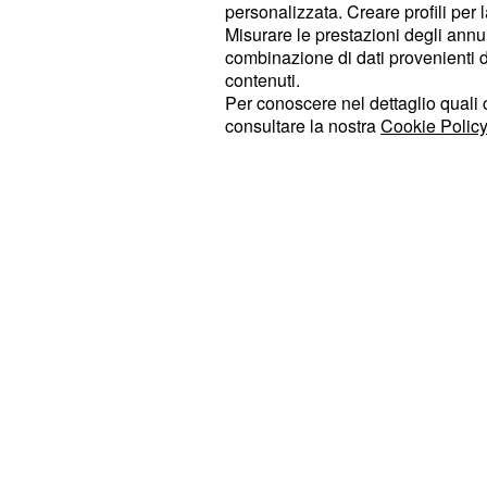
Un momento romantico
personalizzata. Creare profili per 
Misurare le prestazioni degli annun
Leander
combinazione di dati provenienti da 
contenuti.
Eleni e Leander si concedono un mo
Per conoscere nel dettaglio quali c
lontano da tutto e tutti. I due si sc
consultare la nostra
Cookie Policy
appassionato vicino al lago, certi 
disturbarli. Il loro legame sembra ra
ma nuovi ostacoli potrebbero presto 