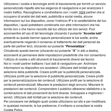
Questa sezione offre informazioni trasparenti su Blasting
Utilizziamo i cookie e tecnologie simili di tracciamento per fornirti un servizio
News, sui nostri processi editoriali e su come ci impegniamo a
personalizzato rispetto alle tue esigenze di navigazione e per analizzare il
creare news di qualità. Inoltre, afferma la nostra aderenza a
nostro traffico. Raccogliamo e condividiamo con i nostri
1624
partner che si
‘Trust Project - News with Integrity’
Blasting News non è
occupano di analisi dei dati web, pubblicità e social media, alcune
informazioni sul tuo dispositivo, come l’indirizzo IP e le caratteristiche del tuo
ancora membro del programma, ma ha richiesto di farne
dispositivo, i quali potrebbero combinarle con altre informazioni che hai
parte; Trust Project non ha ancora effettuato una verifica di
fornito loro o che hanno raccolto dal tuo utilizzo dei loro servizi. Puoi
conformità agli standard.
acconsentire all’uso di tali tecnologie cliccando il pulsante
“Accetta tutti”
presente su questo banner oppure personalizzare le tue scelte, anche
Su di noi
eventualmente negando il consenso al trattamento dei dati personali da
parte dei partner terzi, cliccando sul pulsante
“Personalizza”
.
Team editoriale
Chiudendo questo banner (cliccando sul pulsante
“X”
in alto a destra),
acconsenti al permanere delle impostazioni predefinite che non consentono
Corporate
l’utilizzo di cookie o altri strumenti di tracciamento diversi dai tecnici.
Noi e i nostri partner trattiamo i tuoi dati di navigazione per: Archiviare
Redazione
informazioni su dispositivo e/o accedervi. Utilizzare dati limitati per la
selezione della pubblicità. Creare profili per la pubblicità personalizzata.
Informativa Privacy
Utilizzare profili per la selezione di pubblicità personalizzata. Creare profili
per la personalizzazione dei contenuti. Utilizzare profili per la selezione di
Cookie Policy
contenuti personalizzati. Misurare le prestazioni degli annunci. Misurare le
prestazioni dei contenuti. Comprendere il pubblico attraverso statistiche o la
combinazione di dati provenienti da fonti diverse. Sviluppare e migliorare i
Blasting SA, IDI CHE-247.845.224, Via Carlo Frasca, 3 - 6900
servizi. Utilizzare dati limitati per la selezione dei contenuti.
Lugano (Svizzera) Tel:
+39 0690258937
Per conoscere nel dettaglio quali cookie utilizziamo sul sito e per modificare,
in qualsiasi momento, le tue preferenze, ti invitiamo a consultare la nostra
© 2026 Blasting News
Cookie Policy
.