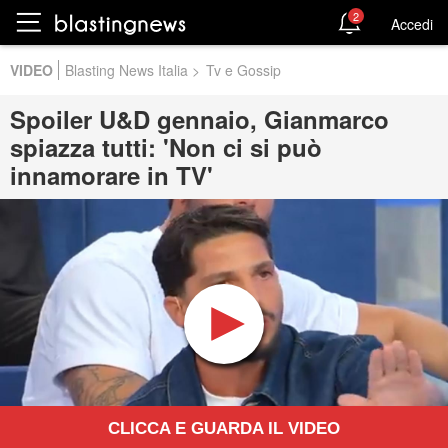
2
Accedi
VIDEO
Blasting News Italia
>
Tv e Gossip
Spoiler U&D gennaio, Gianmarco
spiazza tutti: 'Non ci si può
innamorare in TV'
CLICCA E GUARDA IL VIDEO