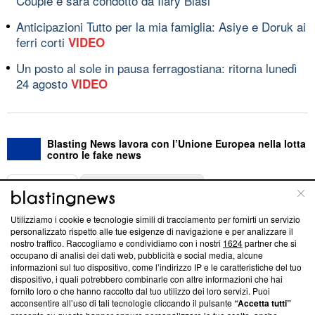
Couple e sarà condotto da Ilary Blasi
Anticipazioni Tutto per la mia famiglia: Asiye e Doruk ai
ferri corti
VIDEO
Un posto al sole in pausa ferragostiana: ritorna lunedì
24 agosto
VIDEO
Blasting News lavora con l’Unione Europea nella lotta
contro le fake news
ABOUT
LINEA EDITORIALE
Utilizziamo i cookie e tecnologie simili di tracciamento per fornirti un servizio
Questa sezione offre informazioni trasparenti su Blasting
personalizzato rispetto alle tue esigenze di navigazione e per analizzare il
nostro traffico. Raccogliamo e condividiamo con i nostri
1624
partner che si
News, sui nostri processi editoriali e su come ci impegniamo a
occupano di analisi dei dati web, pubblicità e social media, alcune
creare news di qualità. Inoltre, afferma la nostra aderenza a
informazioni sul tuo dispositivo, come l’indirizzo IP e le caratteristiche del tuo
‘Trust Project - News with Integrity’
Blasting News non è
dispositivo, i quali potrebbero combinarle con altre informazioni che hai
ancora membro del programma, ma ha richiesto di farne
fornito loro o che hanno raccolto dal tuo utilizzo dei loro servizi. Puoi
parte; Trust Project non ha ancora effettuato una verifica di
acconsentire all’uso di tali tecnologie cliccando il pulsante
“Accetta tutti”