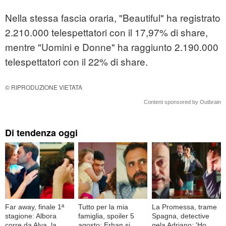
Nella stessa fascia oraria, "Beautiful" ha registrato
2.210.000 telespettatori con il 17,97% di share,
mentre "Uomini e Donne" ha raggiunto 2.190.000
telespettatori con il 22% di share.
© RIPRODUZIONE VIETATA
Content sponsored by Outbrain
Di tendenza oggi
Far away, finale 1ª
Tutto per la mia
La Promessa, trame
stagione: Albora
famiglia, spoiler 5
Spagna, detective
corre da Alya, la
agosto: Erhan si
gela Adriano: 'Ho