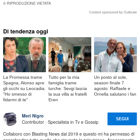
© RIPRODUZIONE VIETATA
Content sponsored by Outbrain
Di tendenza oggi
La Promessa trame
Tutto per la mia
Un posto al sole,
Spagna, Alonso apre
famiglia trame
season finale 7
gli occhi su Leocadia:
turche: Sevgi lascia
agosto: Raffaele e
"Ho smesso di
la sua villa ai fratelli
Ornella salutano i fan
fidarmi di te"
Eren
Meri Nigro
SEGUI
Contributor · Specialista in Tv e Gossip
Collaboro con Blasting News dal 2019 e questo mi ha permesso di
approfondire tutto quello che riguarda la televisione. Appassionata