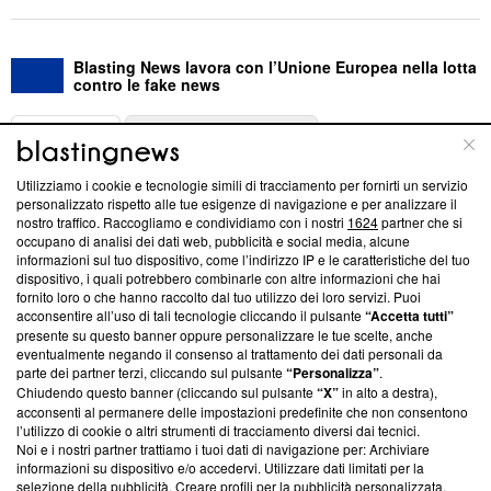
Blasting News lavora con l’Unione Europea nella lotta
contro le fake news
ABOUT
LINEA EDITORIALE
Utilizziamo i cookie e tecnologie simili di tracciamento per fornirti un servizio
Questa sezione offre informazioni trasparenti su Blasting
personalizzato rispetto alle tue esigenze di navigazione e per analizzare il
nostro traffico. Raccogliamo e condividiamo con i nostri
1624
partner che si
News, sui nostri processi editoriali e su come ci impegniamo a
occupano di analisi dei dati web, pubblicità e social media, alcune
creare news di qualità. Inoltre, afferma la nostra aderenza a
informazioni sul tuo dispositivo, come l’indirizzo IP e le caratteristiche del tuo
‘Trust Project - News with Integrity’
Blasting News non è
dispositivo, i quali potrebbero combinarle con altre informazioni che hai
ancora membro del programma, ma ha richiesto di farne
fornito loro o che hanno raccolto dal tuo utilizzo dei loro servizi. Puoi
parte; Trust Project non ha ancora effettuato una verifica di
acconsentire all’uso di tali tecnologie cliccando il pulsante
“Accetta tutti”
conformità agli standard.
presente su questo banner oppure personalizzare le tue scelte, anche
eventualmente negando il consenso al trattamento dei dati personali da
parte dei partner terzi, cliccando sul pulsante
“Personalizza”
.
Su di noi
Chiudendo questo banner (cliccando sul pulsante
“X”
in alto a destra),
acconsenti al permanere delle impostazioni predefinite che non consentono
Team editoriale
l’utilizzo di cookie o altri strumenti di tracciamento diversi dai tecnici.
Noi e i nostri partner trattiamo i tuoi dati di navigazione per: Archiviare
Corporate
informazioni su dispositivo e/o accedervi. Utilizzare dati limitati per la
selezione della pubblicità. Creare profili per la pubblicità personalizzata.