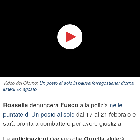
Video del Giorno:
Un posto al sole in pausa ferragostiana: ritorna
lunedì 24 agosto
denuncerà
alla polizia
nelle
Rossella
Fusco
puntate di Un posto al sole
dal 17 al 21 febbraio e
sarà pronta a combattere per avere giustizia.
Le
rivelano che
aiuterà
anticipazioni
Ornella