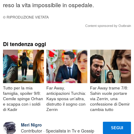
reso la vita impossibile in ospedale.
© RIPRODUZIONE VIETATA
Content sponsored by Outbrain
Di tendenza oggi
Tutto per la mia
Far Away,
Far Away trame 7/8:
famiglia, spoiler 9/8:
anticipazioni Turchia:
Sahin vuole portare
Cemile spinge Orhan
Kaya sposa un'altra,
via Zerrin, una
e scappa con i soldi
distrutto il sogno con
confessione di Demir
di Kadir
Zerrin
cambia tutto
Meri Nigro
SEGUI
Contributor · Specialista in Tv e Gossip