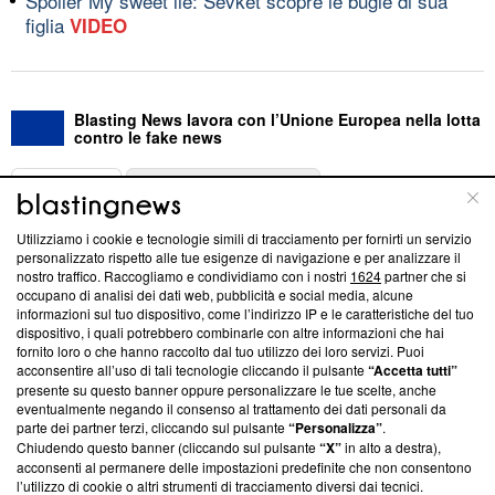
Spoiler My sweet lie: Sevket scopre le bugie di sua
figlia
VIDEO
Blasting News lavora con l’Unione Europea nella lotta
contro le fake news
ABOUT
LINEA EDITORIALE
Utilizziamo i cookie e tecnologie simili di tracciamento per fornirti un servizio
Questa sezione offre informazioni trasparenti su Blasting
personalizzato rispetto alle tue esigenze di navigazione e per analizzare il
nostro traffico. Raccogliamo e condividiamo con i nostri
1624
partner che si
News, sui nostri processi editoriali e su come ci impegniamo a
occupano di analisi dei dati web, pubblicità e social media, alcune
creare news di qualità. Inoltre, afferma la nostra aderenza a
informazioni sul tuo dispositivo, come l’indirizzo IP e le caratteristiche del tuo
‘Trust Project - News with Integrity’
Blasting News non è
dispositivo, i quali potrebbero combinarle con altre informazioni che hai
ancora membro del programma, ma ha richiesto di farne
fornito loro o che hanno raccolto dal tuo utilizzo dei loro servizi. Puoi
parte; Trust Project non ha ancora effettuato una verifica di
acconsentire all’uso di tali tecnologie cliccando il pulsante
“Accetta tutti”
conformità agli standard.
presente su questo banner oppure personalizzare le tue scelte, anche
eventualmente negando il consenso al trattamento dei dati personali da
parte dei partner terzi, cliccando sul pulsante
“Personalizza”
.
Su di noi
Chiudendo questo banner (cliccando sul pulsante
“X”
in alto a destra),
acconsenti al permanere delle impostazioni predefinite che non consentono
Team editoriale
l’utilizzo di cookie o altri strumenti di tracciamento diversi dai tecnici.