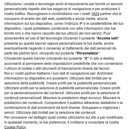
Questa sezione offre informazioni trasparenti su Blasting
Utilizziamo i cookie e tecnologie simili di tracciamento per fornirti un servizio
News, sui nostri processi editoriali e su come ci impegniamo a
personalizzato rispetto alle tue esigenze di navigazione e per analizzare il
creare news di qualità. Inoltre, afferma la nostra aderenza a
nostro traffico. Raccogliamo e condividiamo con i nostri
1624
partner che si
‘Trust Project - News with Integrity’
Blasting News non è
occupano di analisi dei dati web, pubblicità e social media, alcune
informazioni sul tuo dispositivo, come l’indirizzo IP e le caratteristiche del tuo
ancora membro del programma, ma ha richiesto di farne
dispositivo, i quali potrebbero combinarle con altre informazioni che hai
parte; Trust Project non ha ancora effettuato una verifica di
fornito loro o che hanno raccolto dal tuo utilizzo dei loro servizi. Puoi
conformità agli standard.
acconsentire all’uso di tali tecnologie cliccando il pulsante
“Accetta tutti”
presente su questo banner oppure personalizzare le tue scelte, anche
Su di noi
eventualmente negando il consenso al trattamento dei dati personali da
parte dei partner terzi, cliccando sul pulsante
“Personalizza”
.
Team editoriale
Chiudendo questo banner (cliccando sul pulsante
“X”
in alto a destra),
acconsenti al permanere delle impostazioni predefinite che non consentono
Corporate
l’utilizzo di cookie o altri strumenti di tracciamento diversi dai tecnici.
Noi e i nostri partner trattiamo i tuoi dati di navigazione per: Archiviare
Redazione
informazioni su dispositivo e/o accedervi. Utilizzare dati limitati per la
selezione della pubblicità. Creare profili per la pubblicità personalizzata.
Informativa Privacy
Utilizzare profili per la selezione di pubblicità personalizzata. Creare profili
per la personalizzazione dei contenuti. Utilizzare profili per la selezione di
Cookie Policy
contenuti personalizzati. Misurare le prestazioni degli annunci. Misurare le
prestazioni dei contenuti. Comprendere il pubblico attraverso statistiche o la
combinazione di dati provenienti da fonti diverse. Sviluppare e migliorare i
Blasting SA, IDI CHE-247.845.224, Via Carlo Frasca, 3 - 6900
servizi. Utilizzare dati limitati per la selezione dei contenuti.
Lugano (Svizzera) Tel:
+39 0690258937
Per conoscere nel dettaglio quali cookie utilizziamo sul sito e per modificare,
in qualsiasi momento, le tue preferenze, ti invitiamo a consultare la nostra
© 2026 Blasting News
Cookie Policy
.